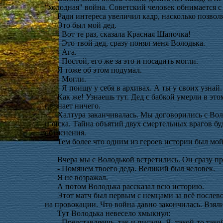
"холодная" война. Советский человек обнимается 
Ради интереса увеличил кадр, насколько позв
Это был мой дед.
- Вот те раз, сказала Красная Шапочка!
- Это твой дед, сразу понял меня Володька.
- Ага.
- Постой, его же за это и посадить могли.
Я тоже об этом подумал.
- Могли.
- Я поищу у себя в архивах. А ты у своих узнай
Как же! Узнаешь тут. Дед с бабкой умерли в это
не знает ничего.
Халтура заканчивалась. Мы договорились с Воло
поиска. Тайна объятий двух смертельных врагов б
объяснения.
Тем более что одним из героев истории был мой
Вчера мы с Володькой встретились. Он сразу 
- Помянем твоего деда. Великий был человек.
Я не возражал.
А потом Володька рассказал всю историю.
Этот матч был первым с немцами за всё послев
на провокации. Что война давно закончилась. Взя
Тут Володька невесело хмыкнул:
- Представляешь, так и писали. Я, такой-то так