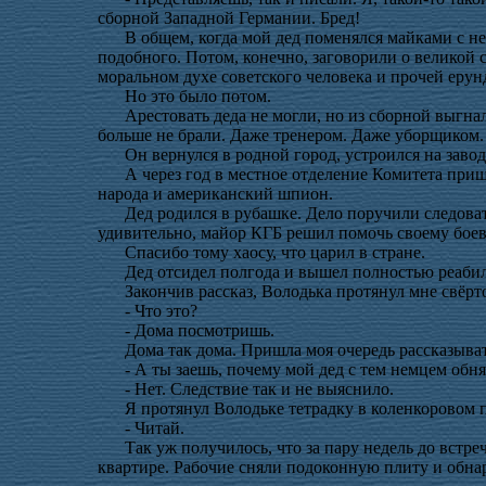
сборной Западной Германии. Бред!
В общем, когда мой дед поменялся майками с не
подобного. Потом, конечно, заговорили о великой
моральном духе советского человека и прочей еру
Но это было потом.
Арестовать деда не могли, но из сборной выгн
больше не брали. Даже тренером. Даже уборщиком
Он вернулся в родной город, устроился на заво
А через год в местное отделение Комитета приш
народа и американский шпион.
Дед родился в рубашке. Дело поручили следоват
удивительно, майор КГБ решил помочь своему бое
Спасибо тому хаосу, что царил в стране.
Дед отсидел полгода и вышел полностью реаб
Закончив рассказ, Володька протянул мне свёр
- Что это?
- Дома посмотришь.
Дома так дома. Пришла моя очередь рассказыва
- А ты заешь, почему мой дед с тем немцем об
- Нет. Следствие так и не выяснило.
Я протянул Володьке тетрадку в коленкоровом 
- Читай.
Так уж получилось, что за пару недель до встр
квартире. Рабочие сняли подоконную плиту и обна