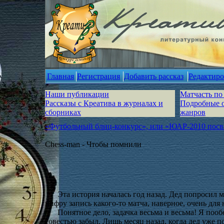
Главная
Регистрация
Добавить рассказ
Редактиро
Наши публикации
Матчасть по
Рассказы с Креатива в журналах и
Подробные 
сборниках
жанров
«Футбольный блиц-конкурс», или «ЮАР-2010 посвя
Chess-man - Чтобы помнили
Эта история началась год назад. Дед попросил м
цифру запись какого-то матча, наверное, очень для
Понятное дело, задачка весьма и весьма! Я пооб
совестью забыл. Лишь месяц назад, когда дед уже 