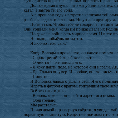
футболистов после неё в живых осталось только п
Долгое время я думал, что мы убили всех тех, с 
катал, а завтра ты его убил.
А в прошлом году я встретил капитана той сам
раз больше десяти лет назад. Но узнали друг друга
Пойми сын. Чтобы тебе не говорили – немцы так
Они убивали меня, когда им приказывала их Роди
Но даже на войне есть мирное время. И в это в
Не знаю, поймёшь ли ты это.
Я люблю тебя, сын."
Когда Володька прочёл это, он как-то помрачне
- Сорок третий. Скорей всего, лето.
- О чём ты? – не понял я его.
- Я хочу найти поле, на котором они играли. Ан
- Да. Только он умер. И вообще, он это письмо 
- Понятно.
И Володька надолго ушёл в себя. Я его понима
Играть в футбол с врагом, топтавшим твою зе
Всё это как-то дико.
- Володь, можешь мне найти адрес того немца.
- Обязательно.
Мы расстались.
Придя домой и развернув свёрток, я увидел ма
порванную и зашитую. Вещественное доказательств