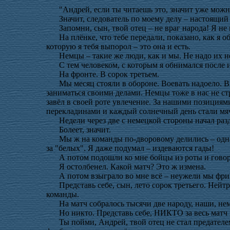
"Андрей, если ты читаешь это, значит уже мож
Значит, следователь по моему делу – настоящий
Запомни, сын, твой отец – не враг народа! Я н
На плёнке, что тебе передали, показано, как я 
которую я тебя выпорол – это она и есть.
Немцы – такие же люди, как и мы. Не надо их 
С тем человеком, с которым я обнимался после 
На фронте. В сорок третьем.
Мы месяц стояли в обороне. Воевать надоело. 
заниматься своими делами. Немцы тоже в нас не ст
завёл в своей роте увлечение. За нашими позициям
перекладинами и каждый солнечный день стали мя
Недели через две с немецкой стороны начал раз
Болеет, значит.
Мы ж на команды по-дворовому делились – одна 
за "белых". Я даже подумал – издеваются гады!
А потом подошли ко мне бойцы из роты и гово
Я остолбенел. Какой матч? Это ж измена.
А потом взыграло во мне всё – неужели мы фр
Представь себе, сын, лето сорок третьего. Ней
команды.
На матч собралось тысячи две народу, наши, н
Но никто. Представь себе, НИКТО за весь матч
Ты пойми, Андрей, твой отец не стал предателе