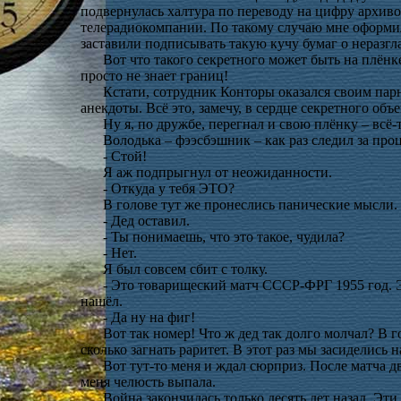
подвернулась халтура по переводу на цифру архив
телерадиокомпании. По такому случаю мне оформил
заставили подписывать такую кучу бумаг о неразгл
Вот что такого секретного может быть на плён
просто не знает границ!
Кстати, сотрудник Конторы оказался своим пар
анекдоты. Всё это, замечу, в сердце секретного объ
Ну я, по дружбе, перегнал и свою плёнку – всё-
Володька – фээсбэшник – как раз следил за пр
- Стой!
Я аж подпрыгнул от неожиданности.
- Откуда у тебя ЭТО?
В голове тут же пронеслись панические мысли
- Дед оставил.
- Ты понимаешь, что это такое, чудила?
- Нет.
Я был совсем сбит с толку.
- Это товарищеский матч СССР-ФРГ 1955 год. Э
нашёл.
- Да ну на фиг!
Вот так номер! Что ж дед так долго молчал? В г
сколько загнать раритет. В этот раз мы засиделись
Вот тут-то меня и ждал сюрприз. После матча д
меня челюсть выпала.
Война закончилась только десять лет назад. Эти