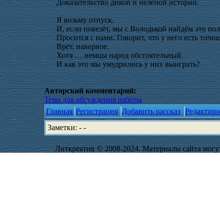
Доказательство дикой и нелепой истории.
Я возьму отпуск.
И, если повезёт, мы с Володькой найдём это по
Просится с нами. Говорит, что у него есть точн
Врёт, наверное.
Хотя … немцы народ обстоятельный.
И как это мы умудрились у них выиграть?
Авторский комментарий:
Тема для обсуждения работы
Главная
Регистрация
Добавить рассказ
Редактиро
Заметки: - -
Литкреатив © 2008-2024. Материалы сайта могут