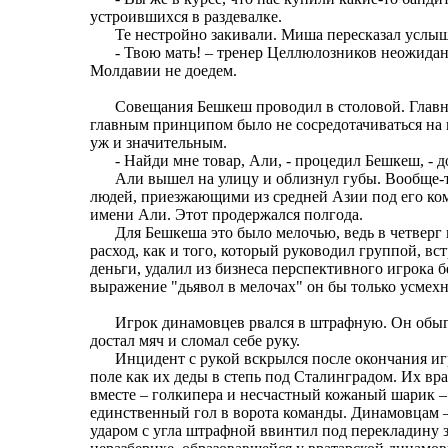
устроившихся в раздевалке.
Те нестройно закивали. Миша пересказал услы
- Твою мать! – тренер Целлюлозников неожидан
Молдавии не доедем.
Совещания Бешкеш проводил в столовой. Главны
главным принципом было не сосредотачиваться на м
уж и значительным.
- Найди мне товар, Али, - процедил Бешкеш, - 
Али вышел на улицу и облизнул губы. Вообще-т
людей, приезжающими из средней Азии под его ком
имени Али. Этот продержался полгода.
Для Бешкеша это было мелочью, ведь в четверг
расход, как и того, который руководил группой, в
деньги, удалил из бизнеса перспективного игрока б
выражение "дьявол в мелочах" он бы только усмехн
Игрок динамовцев рвался в штрафную. Он обыг
достал мяч и сломал себе руку.
Инцидент с рукой вскрылся после окончания иг
поле как их деды в степь под Сталинградом. Их вр
вместе – голкипера и несчастный кожаный шарик – 
единственный гол в ворота команды. Динамовцам –
ударом с угла штрафной ввинтил под перекладину 