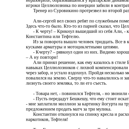
неразберихе, образовавшейся у вратарской динамовц
игроки Целлюлозника по инерции забили в контра
Тренер из Суровикино протрезвел во второй раз
Али-сергей вел своих ребят по служебным поме
Здесь что-то было. Кто-то из парней сказал, что 
- К черту! – Крикнул вышедший из себя Али, - 
Константина или Тефтелю.
Из за поворота вышло человек тридцать. Все в 
кусками арматуры и мотоциклетными цепями.
- Кчерту? – рявкнул один из них. Видимо хоро
– А ну повтори!
Али принял решение, как ему казалось в стиле 
навыках Целлюлозников с лихвой компенсировали 
через забор, и устало вздохнул. Пройдя несколько 
повалился на землю. Сверху что-то навалилось и за
лизнуть своего земляка, то ли его съесть.
- Товара нет, - повинился Тефтеля, - но звони
- Пусть передадут Бешкешу, что ему стоит искат
- мне заплатили миллион за картинку йогурта на тр
предложением продать матч за три мулика.
Константин откинулся на спинку кресла и рас
наркотиков, Тефтеля!