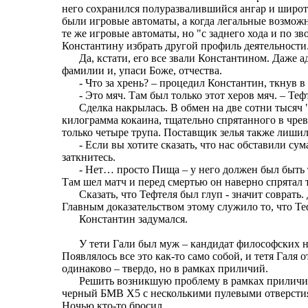
него сохранился полуразвалившийся ангар и широ
были игровые автоматы, а когда легальные возмож
те же игровые автоматы, но "с заднего хода и по 
Константину избрать другой профиль деятельност
Да, кстати, его все звали Константином. Даже 
фамилии и, упаси Боже, отчества.
- Что за хрень? – процедил Константин, ткнув 
- Это мяч. Там был только этот херов мяч. – Т
Сделка накрылась. В обмен на две сотни тысяч
килограмма кокаина, тщательно спрятанного в чрев
только четыре трупа. Поставщик зелья также лиши
- Если вы хотите сказать, что нас обставили с
заткнитесь.
- Нет… просто Пища – у него должен был быть т
Там шел матч и перед смертью он наверно спрятал 
Сказать, что Тефтеля был глуп - значит соврать.
Главным доказательством этому служило то, что Т
Константин задумался.
У тети Гали был муж – кандидат философских на
Появлялось все это как-то само собой, и тетя Галя
одинаково – твердо, но в рамках приличий.
Решить возникшую проблему в рамках приличий
черный БМВ Х5 с несколькими пулевыми отверстиями
Ночью кто-то бросил.