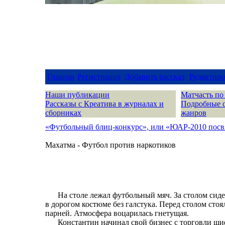
Главная
Регистрация
Добавить рассказ
Редактиро
Наши публикации
Матчасть по
Рассказы с Креатива в журналах и
Подробные 
сборниках
жанров
«Футбольный блиц-конкурс», или «ЮАР-2010 посвя
Махатма - Футбол против наркотиков
На столе лежал футбольный мяч. За столом си
в дорогом костюме без галстука. Перед столом стоя
парней. Атмосфера воцарилась гнетущая.
Константин начинал свой бизнес с торговли ши