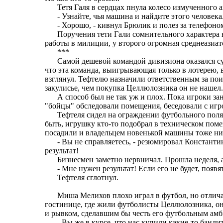
Тетя Галя в сердцах пнула колесо измученного
- Узнайте, чья машина и найдите этого человек
- Хорошо, - кивнул Брюлик и полез за телефон
Поручения тети Гали сомнительного характера
работы в милиции, у второго огромная среднеазиат
***
Самой дешевой командой дивизиона оказался 
что эта команда, выигрывающая только в лотерею, 
взглянул. Тефтелю назначили ответственным за пои
закулисье, чем покупка Целлюлозника он не наше
А способ был не так уж и плох. Пока игроки з
"бойцы" обследовали помещения, беседовали с игр
Тефтеля сидел на ограждении футбольного пол
быть, игрушку кто-то подобрал в техническом поме
посадили и владельцем новенькой машины тоже ник
- Вы не справляетесь, - резюмировал Константи
результат!
Бизнесмен заметно нервничал. Прошла неделя, 
- Мне нужен результат! Если его не будет, появ
Тефтеля сглотнул.
Миша Мелихов плохо играл в футбол, но отлича
гостинице, где жили футболисты Целлюлозника, о
и рывком, сделавшим бы честь его футбольным амб
- Вы же в курсе, что нас купили какие-то банд