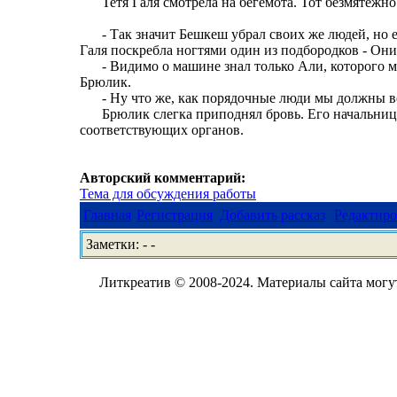
Тетя Галя смотрела на бегемота. Тот безмятежно
- Так значит Бешкеш убрал своих же людей, но е
Галя поскребла ногтями один из подбородков - Он
- Видимо о машине знал только Али, которого мы
Брюлик.
- Ну что же, как порядочные люди мы должны 
Брюлик слегка приподнял бровь. Его начальниц
соответствующих органов.
Авторский комментарий:
Тема для обсуждения работы
Главная
Регистрация
Добавить рассказ
Редактиро
Заметки: - -
Литкреатив © 2008-2024. Материалы сайта могут