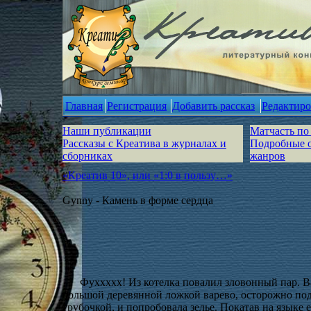
Главная
Регистрация
Добавить рассказ
Редактиро
Наши публикации
Матчасть по
Рассказы с Креатива в журналах и
Подробные 
сборниках
жанров
«Креатив 10», или «1:0 в пользу…»
Gynny - Камень в форме сердца
Фуххххх! Из котелка повалил зловонный пар. В
большой деревянной ложкой варево, осторожно под
трубочкой, и попробовала зелье. Покатав на языке