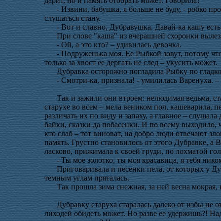
дарит, но и память отобрать может. Говорила?
- Извини, бабушка, я больше не буду, - робко пр
слушаться стану.
- Вот и славно, Дубравушка. Давай-ка кашу ест
При слове "каша" из вчерашней схоронки выле
- Ой, а это кто? – удивилась девочка.
- Подруженька моя. Ее Рыбкой зовут, потому что
только за хвост ее дергать не след – укусить может
Дубравка осторожно погладила Рыбку по гладко
- Смотри-ка, признала! - умилилась Варенуха. –
Так и зажили они втроем: нелюдимая ведьма, ст
старухе во всем – мела веником пол, кашеварила, 
различать их по виду и запаху, а главное – слуша
байки, сказки да побасенки. И по всему выходило, ч
кто слаб – тот виноват, на добро люди отвечают зло
память. Грустно становилось от этого Дубравке, а 
ласково, прижимала к своей груди, по лохматой го
- Ты мое золотко, ты моя красавица, я тебя ник
Приговаривала и песенки пела, от которых у Ду
темным углам пряталась.
Так прошла зима снежная, за ней весна мокрая,
Дубравку старуха старалась далеко от избы не 
лиходей обидеть может. Но разве ее удержишь?! На