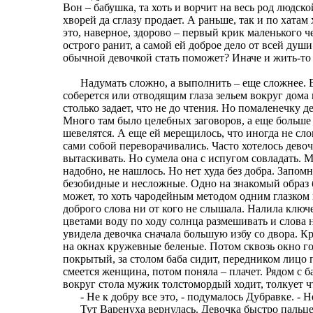
Вон – бабушка, та хоть и ворчит на весь род людск
хворей да сглазу продает. А раньше, так и по хата
это, наверное, здорово – первый крик маленького 
острого ранит, а самой ей доброе дело от всей души
обычной девочкой стать поможет? Иначе и жить-то 
Надумать сложно, а выполнить – еще сложнее. Ва
соберется или отводящим глаза зельем вокруг дома 
столько задает, что не до чтения. Но помаленечку 
Много там было целебных заговоров, а еще больше 
шевелятся. А еще ей мерещилось, что иногда не слов
сами собой переворачивались. Часто хотелось девоч
вытаскивать. Но сумела она с испугом совладать. М
надобно, не нашлось. Но нет худа без добра. Запом
безобидные и несложные. Одно на знакомый образ б
может, то хоть чародейным методом одним глазком 
доброго слова ни от кого не слышала. Налила ключ
цветами воду по ходу солнца размешивать и слова 
увидела девочка сначала большую избу со двора. 
на окнах кружевные беленые. Потом сквозь окно г
покрытый, за столом баба сидит, передником лицо 
смеется женщина, потом поняла – плачет. Рядом с б
вокруг стола мужик толстомордый ходит, толкует ч
- Не к добру все это, - подумалось Дубравке. - 
Тут Варенуха вернулась. Девочка быстро пальц