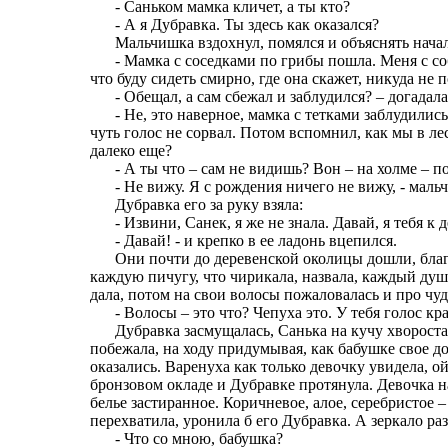
- Саньком мамка кличет, а ты кто?
- А я Дубравка. Ты здесь как оказался?
Мальчишка вздохнул, помялся и объяснять нача
- Мамка с соседками по грибы пошла. Меня с соб
что буду сидеть смирно, где она скажет, никуда не
- Обещал, а сам сбежал и заблудился? – догадал
- Не, это наверное, мамка с тетками заблудились
чуть голос не сорвал. Потом вспомнил, как мы в ле
далеко еще?
- А ты что – сам не видишь? Вон – на холме – п
- Не вижу. Я с рождения ничего не вижу, - мал
Дубравка его за руку взяла:
- Извини, Санек, я же не знала. Давай, я тебя к
- Давай! - и крепко в ее ладонь вцепился.
Они почти до деревенской околицы дошли, благ
каждую пичугу, что чирикала, назвала, каждый душ
дала, потом на свои волосы пожаловалась и про чу
- Волосы – это что? Чепуха это. У тебя голос к
Дубравка засмущалась, Санька на кучу хворост
побежала, на ходу придумывая, как бабушке свое д
оказались. Варенуха как только девочку увидела, о
бронзовом окладе и Дубравке протянула. Девочка н
белье застиранное. Коричневое, алое, серебристое –
перехватила, уронила б его Дубравка. А зеркало ра
- Что со мною, бабушка?