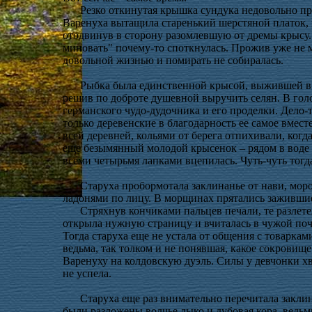
Резко откинутая крышка сундука недовольно пр
Варенуха вытащила старенький шерстяной платок, в
отодвинув в сторону разомлевшую от дремы крысу.
миновать" почему-то споткнулась. Прожив уже не 
довольной жизнью и помирать не собиралась.
Рыбка была единственной крысой, выжившей в П
решив по доброте душевной выручить селян. В голо
германского чудо-дудочника и его проделки. Дело-т
только деревенские в благодарность ее самое вместе
всей деревней, кольями от берега отпихивали, когда
еще безымянный молодой крысенок – рядом в воде 
всеми четырьмя лапками вцепилась. Чуть-чуть тог
Старуха пробормотала заклинанье от нави, мор
ладонями по лицу. В морщинах прятались заживши
Стряхнув кончиками пальцев печали, те разлет
открыла нужную страницу и вчиталась в чужой поче
Тогда старуха еще не устала от общения с товарка
ведьма, так толком и не понявшая, какое сокровище
Варенуху на колдовскую дуэль. Силы у девчонки хва
не успела.
Старуха еще раз внимательно перечитала заклин
были разложены волчье лыко и дубовая кора, ведьм