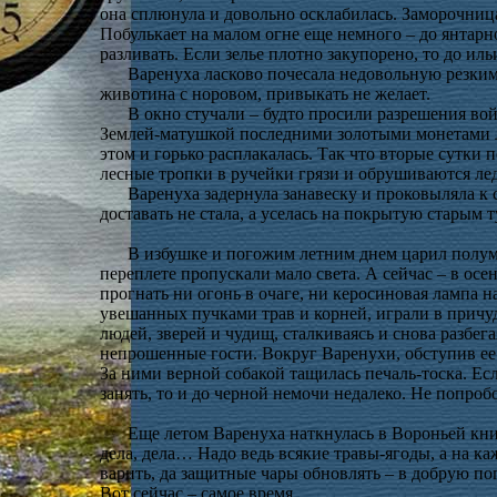
она сплюнула и довольно осклабилась. Заморочница 
Побулькает на малом огне еще немного – до янтарн
разливать. Если зелье плотно закупорено, то до ил
Варенуха ласково почесала недовольную резким 
животина с норовом, привыкать не желает.
В окно стучали – будто просили разрешения во
Землей-матушкой последними золотыми монетами л
этом и горько расплакалась. Так что вторые сутки
лесные тропки в ручейки грязи и обрушиваются ле
Варенуха задернула занавеску и проковыляла к 
доставать не стала, а уселась на покрытую стары
В избушке и погожим летним днем царил полум
переплете пропускали мало света. А сейчас – в осен
прогнать ни огонь в очаге, ни керосиновая лампа н
увешанных пучками трав и корней, играли в причу
людей, зверей и чудищ, сталкиваясь и снова разбега
непрошенные гости. Вокруг Варенухи, обступив ее 
За ними верной собакой тащилась печаль-тоска. Есл
занять, то и до черной немочи недалеко. Не попр
Еще летом Варенуха наткнулась в Вороньей книг
дела, дела… Надо ведь всякие травы-ягоды, а на ка
варить, да защитные чары обновлять – в добрую пог
Вот сейчас – самое время.