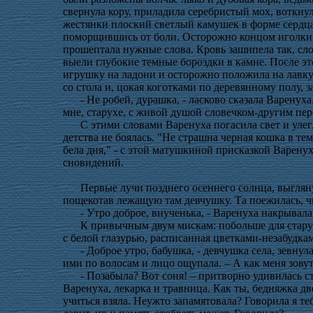
свернула кору, приладила серебристый мох, воткн
жестянки плоский светлый камушек в форме сердца
поморщившись от боли. Осторожно концом иголки 
прошептала нужные слова. Кровь зашипела так, сло
выели глубокие темные бороздки в камне. После эт
игрушку на ладони и осторожно положила на лавку
со стола и, цокая коготками по деревянному полу, 
- Не робей, дурашка, - ласково сказала Варенуха
мне, старухе, с живой душой словечком-другим пе
С этими словами Варенуха погасила свет и улег
детства не боялась. "Не страшна черная кошка в те
бела дня," - с этой матушкиной присказкой Варену
сновидений.
Первые лучи позднего осеннего солнца, выгляну
пощекотав лежащую там девчушку. Та поежилась, ч
- Утро доброе, внученька, - Варенуха накрывала
К привычным двум мискам: побольше для стару
с белой глазурью, расписанная цветками-незабудк
- Доброе утро, бабушка, - девчушка села, зевну
ими по волосам и лицо ощупала. – А как меня зову
- Позабыла? Вот соня! – притворно удивилась с
Варенуха, лекарка и травница. Как ты, бедняжка дв
учиться взяла. Неужто запамятовала? Говорила я теб