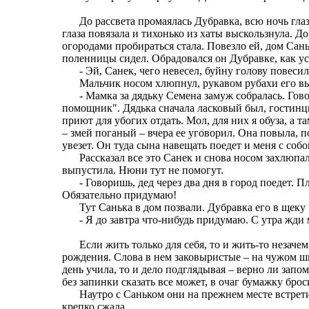
До рассвета промаялась Дубравка, всю ночь гла
глаза повязала и тихонько из хаты выскользнула. До
огородами пробираться стала. Повезло ей, дом Сань
поленницы сидел. Обрадовался он Дубравке, как у
- Эй, Санек, чего невесел, буйну голову повеси
Мальчик носом хлюпнул, рукавом рубахи его вы
- Мамка за дядьку Семена замуж собралась. Гово
помощник". Дядька сначала ласковый был, гостинцы
приют для убогих отдать. Мол, для них я обуза, а т
– змей поганый – вчера ее уговорил. Она повыла, п
увезет. Он туда сына навещать поедет и меня с собо
Рассказал все это Санек и снова носом захлюпал
выпустила. Нюни тут не помогут.
- Говоришь, дед через два дня в город поедет. 
Обязательно придумаю!
Тут Санька в дом позвали. Дубравка его в щек
- Я до завтра что-нибудь придумаю. С утра жди
Если жить только для себя, то и жить-то незач
рождения. Слова в нем заковыристые – на чужом ш
день учила, то и дело подглядывая – верно ли запом
без запинки сказать все может, в очаг бумажку бро
Наутро с Саньком они на прежнем месте встрет
крепко сжала.