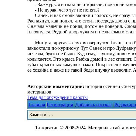
- Зажмурься и глаза не открывай, пока я не зам
- Не дурак, чего тут не понять?
Санек, и как смолк звонкий голосок, не сразу г
Распахнул, как понял, что стоит посередь двора с 
Сначала мальчик не понял, потом не поверил. Слов
плюхнулся. Родной двор чужим и незнакомым стал.
Минута, другая – слух возвернулся. Глянь, а то 
заквохтали по-куриному. Тут Санек и про Дубравку
исчезла, будто не было. Куда ему, глупому, новым вз
колыхается. Это крыса Рыбка домой в лес спешит. 
зубах крысиных камушек зажат. Покраснел камушек 
ее хозяйка и даже из такой беды внучку вызволит.
Авторский комментарий:
история осенней Снегур
материалов
Тема для обсуждения работы
Главная
Регистрация
Добавить рассказ
Редактиро
Заметки: - -
Литкреатив © 2008-2024. Материалы сайта могут