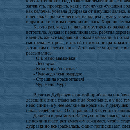
крохи-птенчики? Надо заветные земляничные полян
заглянуть, проверить, какие там жучки-букашки вод
как белочка, убегала Дубравка от избушки далеко, 
шлепала. С робким лесным народцем дружбу завела.
в дразнилки с эхом перекрикивалась. Хорошо лето
Как-то раз, когда на дальних хуторских развали
встретила. Аукая и перекликиваясь, ребятня дерев
наелись, аж все мордашки соком вымазали, а потом 
смотрела-смотрела, и так ей с ними поиграть захот
детишкам из леса вышла. А те, как ее увидели, с 
рассыпались:
- Ой, мамо-мамонька!
- Лесовуха!
- Кикимора болотная!
- Чудо-юдо темномордое!
- Страшила красноглазая!
- Чур меня! Чур!
В слезах Дубравушка домой прибежала и к бочке
давешних лица гладенькие да беленькие, а у нее тем
небо синие, а у нее мелкие да красные. У девчушек
пакля серебристая. Ох, страшила! Как есть страши
Девочка в дом мимо Варенухи прокралась, на печ
не всхлипывает, рот кулачком зажимает, чтобы стару
дубравкино вскарабкалась, сидит-попискивает, сле