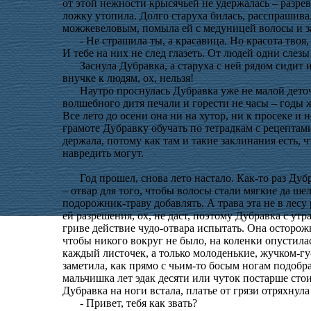
от этой нежности крысячьей не удержалась – разрев
ложку утопила. Долго старуха билась, расспрашивал
можжевеловым, помыла ей с медуницей волосы и з
- Не страшила ты, а красавица. Но красота твоя
И тебе на них не след глазеть. От людей одни слезы
Заснула Дубравка, а старуха с ней рядом сидит 
внучке к людям, ох, нельзя!
Наутро проснулась Дубравка уже не малой деточ
волшебного дитя печали и горести не часы – годы ж
Все лето до осени она ни на хутор, ни к просеке и 
грамоте Дубравку обучать по тетрадкам с рецептам
держала, потому как там и такие заклинания есть,
навредить могут.
Год прошел, снова лето настало. Как-то раз Ду
– отвар для того, чтобы волосы стали мягкие да ше
подорожник-траву добавлять. А трава эта не в лесу р
ей разрешения, ох, не даст, поэтому Дубравка с утр
гриве действие чудо-отвара испытать. Она осторож
чтобы никого вокруг не было, на коленки опустилас
каждый листочек, а только молоденькие, жучком-гу
заметила, как прямо с чьим-то босым ногам подобра
мальчишка лет эдак десяти или чуток постарше стоит
Дубравка на ноги встала, платье от грязи отряхну
- Привет, тебя как звать?