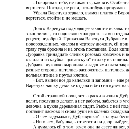
- Говорила я тебе, не такая ты, как все. Особенн
вертается. Погоди, не реви, что-нибудь придумаю.
Убрала Варенуха зеркало, взамен платок с Вор
вертеться, отойти и не мешать.
Долго Варенуха подходящее заклятие искала: то
закончились, то надо свою молодость взамен отдава
рецепт, недобрый. Приказала Варенуха Дубравке в
новорожденных, числом в чертову дюжину, ей прине
траву туда бросила и на огонь поставила. Вода ки
Дубравка тринадцать слепых розовых комочков и воз
отлила и из клубка "цыганскую" иголку вытащила.
Дубравка лукошко выронила и ладонями глаза закры
разные стороны пытались расползтись, пытались, да 
вольная птица в прутья клетки.
- Вот, выпей все до капельки и запомни – еще 
Варенуха чашку девочке отдала и без сил кулем на
С той страшной ночи, хоть краски жизни к Дубра
велит, послушно делает, а нет работы, забьется в уг
девочка, а кукла деревянная сидит. Рыбка с ней по
погладит ласково и снова руки на коленях складыв
- О чем задумалась, Дубравушка? – старуха бес
- Ни о чем, бабушка, - ответит и на двор выйде
А думалось ей о том, зачем она на свете живет, 