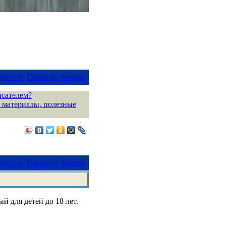
дители
Правила
Форум
исателем?
 материалы, полезные
дители
Правила
Форум
й для детей до 18 лет.