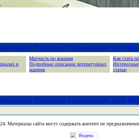
бавить рассказ
Редактировать
Рассказы Креатива
Архив
Побе
Матчасть по жанрам
Как стать п
урналах и
Подробные описания литературных
Интересные
жанров
статьи
бавить рассказ
Редактировать
Рассказы Креатива
Архив
Побе
4. Материалы сайта могут содержать контент не предназначенны