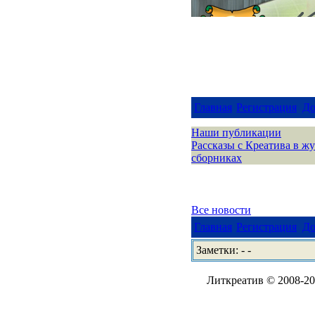
Главная
Регистрация
До
Наши публикации
Рассказы с Креатива в ж
сборниках
Все новости
Главная
Регистрация
До
Заметки: - -
Литкреатив © 2008-202