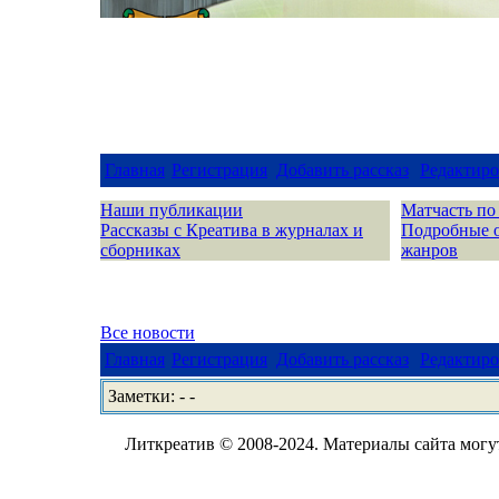
Главная
Регистрация
Добавить рассказ
Редактиро
Наши публикации
Матчасть по
Рассказы с Креатива в журналах и
Подробные 
сборниках
жанров
Все новости
Главная
Регистрация
Добавить рассказ
Редактиро
Заметки: - -
Литкреатив © 2008-2024. Материалы сайта могут