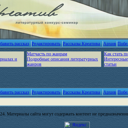
бавить рассказ
Редактировать
Рассказы Креатива
Архив
Побе
Матчасть по жанрам
Как стать п
урналах и
Подробные описания литературных
Интересные
жанров
статьи
бавить рассказ
Редактировать
Рассказы Креатива
Архив
Побе
4. Материалы сайта могут содержать контент не предназначенны