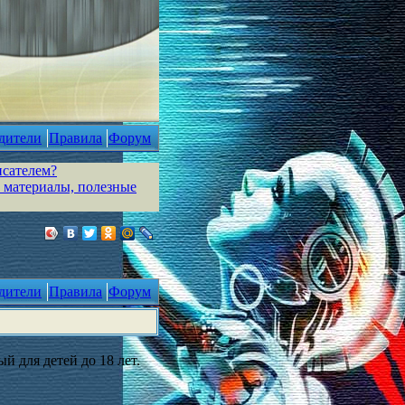
дители
Правила
Форум
исателем?
 материалы, полезные
дители
Правила
Форум
й для детей до 18 лет.