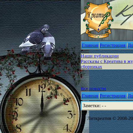
Главная
Регистрация
До
Наши публикации
Рассказы с Креатива в ж
сборниках
Все новости
Главная
Регистрация
До
Заметки: - -
Литкреатив © 2008-202