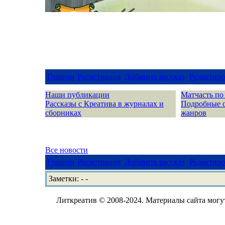
Главная
Регистрация
Добавить рассказ
Редактиро
Наши публикации
Матчасть по
Рассказы с Креатива в журналах и
Подробные 
сборниках
жанров
Все новости
Главная
Регистрация
Добавить рассказ
Редактиро
Заметки: - -
Литкреатив © 2008-2024. Материалы сайта могут