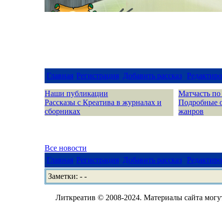
Главная
Регистрация
Добавить рассказ
Редактиро
Наши публикации
Матчасть по
Рассказы с Креатива в журналах и
Подробные 
сборниках
жанров
Все новости
Главная
Регистрация
Добавить рассказ
Редактиро
Заметки: - -
Литкреатив © 2008-2024. Материалы сайта могут