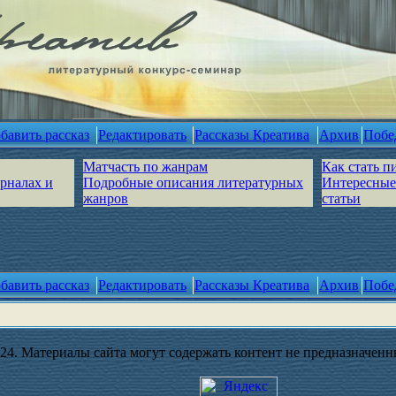
бавить рассказ
Редактировать
Рассказы Креатива
Архив
Побе
Матчасть по жанрам
Как стать п
урналах и
Подробные описания литературных
Интересные
жанров
статьи
бавить рассказ
Редактировать
Рассказы Креатива
Архив
Побе
4. Материалы сайта могут содержать контент не предназначенны