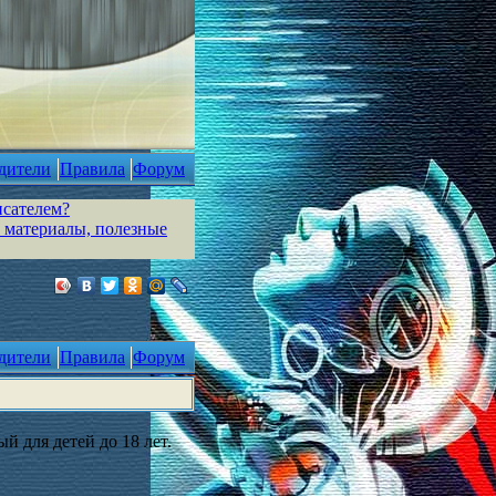
дители
Правила
Форум
исателем?
 материалы, полезные
дители
Правила
Форум
й для детей до 18 лет.