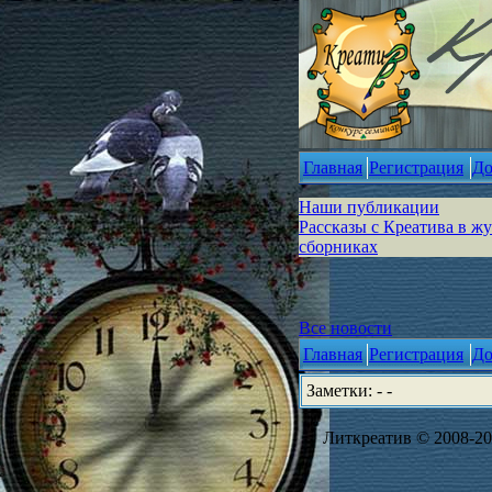
Главная
Регистрация
До
Наши публикации
Рассказы с Креатива в ж
сборниках
Все новости
Главная
Регистрация
До
Заметки: - -
Литкреатив © 2008-202