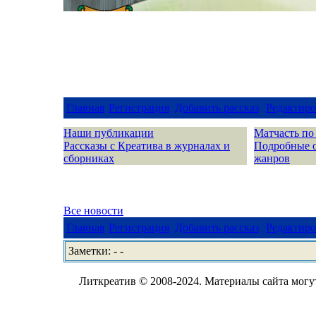
Главная
Регистрация
Добавить рассказ
Редактиро
Наши публикации
Матчасть по
Рассказы с Креатива в журналах и
Подробные 
сборниках
жанров
Все новости
Главная
Регистрация
Добавить рассказ
Редактиро
Заметки: - -
Литкреатив © 2008-2024. Материалы сайта могут