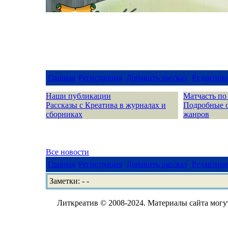
Главная
Регистрация
Добавить рассказ
Редактиро
Наши публикации
Матчасть по
Рассказы с Креатива в журналах и
Подробные 
сборниках
жанров
Все новости
Главная
Регистрация
Добавить рассказ
Редактиро
Заметки: - -
Литкреатив © 2008-2024. Материалы сайта могут