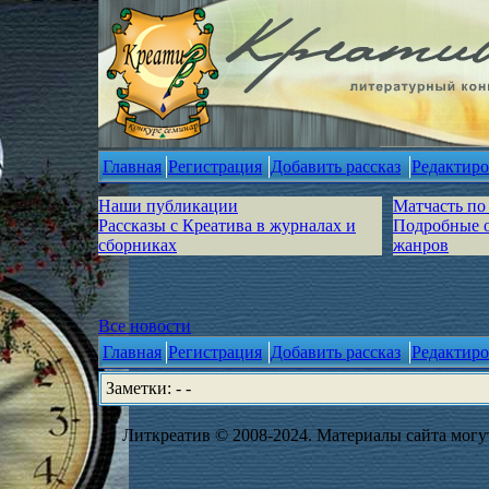
Главная
Регистрация
Добавить рассказ
Редактиро
Наши публикации
Матчасть по
Рассказы с Креатива в журналах и
Подробные 
сборниках
жанров
Все новости
Главная
Регистрация
Добавить рассказ
Редактиро
Заметки: - -
Литкреатив © 2008-2024. Материалы сайта могут