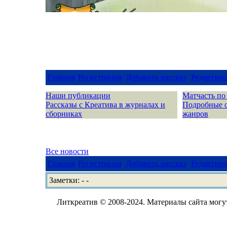
Главная
Регистрация
Добавить рассказ
Редактиро
Наши публикации
Матчасть по
Рассказы с Креатива в журналах и
Подробные 
сборниках
жанров
Все новости
Главная
Регистрация
Добавить рассказ
Редактиро
Заметки: - -
Литкреатив © 2008-2024. Материалы сайта могут