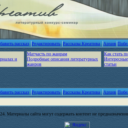
бавить рассказ
Редактировать
Рассказы Креатива
Архив
Побе
Матчасть по жанрам
Как стать п
урналах и
Подробные описания литературных
Интересные
жанров
статьи
бавить рассказ
Редактировать
Рассказы Креатива
Архив
Побе
4. Материалы сайта могут содержать контент не предназначенны