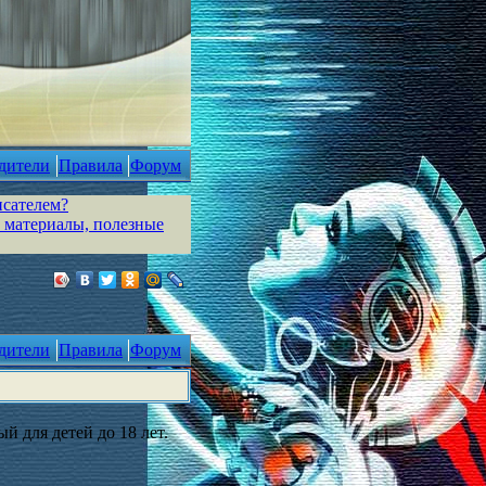
дители
Правила
Форум
исателем?
 материалы, полезные
дители
Правила
Форум
й для детей до 18 лет.