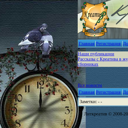
Главная
Регистрация
До
Наши публикации
Рассказы с Креатива в ж
сборниках
Все новости
Главная
Регистрация
До
Заметки: - -
Литкреатив © 2008-202