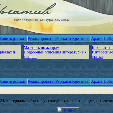
бавить рассказ
Редактировать
Рассказы Креатива
Архив
Побе
Матчасть по жанрам
Как стать п
урналах и
Подробные описания литературных
Интересные
жанров
статьи
бавить рассказ
Редактировать
Рассказы Креатива
Архив
Побе
4. Материалы сайта могут содержать контент не предназначенны