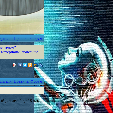
дители
Правила
Форум
исателем?
 материалы, полезные
дители
Правила
Форум
й для детей до 18 лет.