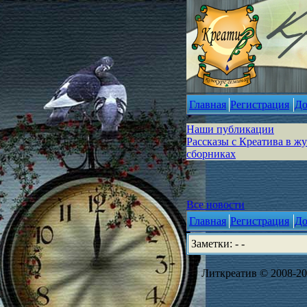
Главная
Регистрация
До
Наши публикации
Рассказы с Креатива в ж
сборниках
Все новости
Главная
Регистрация
До
Заметки: - -
Литкреатив © 2008-202