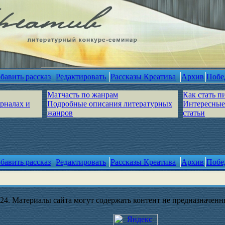
бавить рассказ
Редактировать
Рассказы Креатива
Архив
Побе
Матчасть по жанрам
Как стать п
урналах и
Подробные описания литературных
Интересные
жанров
статьи
бавить рассказ
Редактировать
Рассказы Креатива
Архив
Побе
4. Материалы сайта могут содержать контент не предназначенны