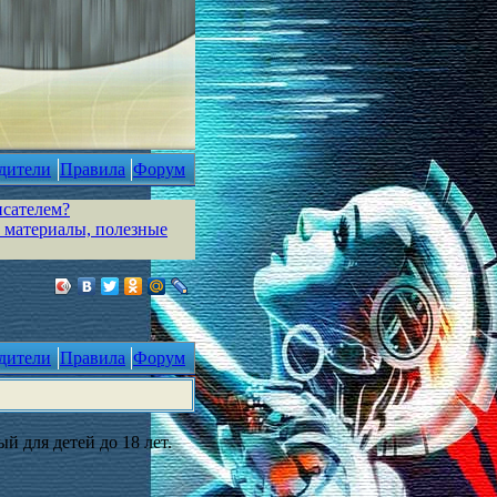
дители
Правила
Форум
исателем?
 материалы, полезные
дители
Правила
Форум
й для детей до 18 лет.