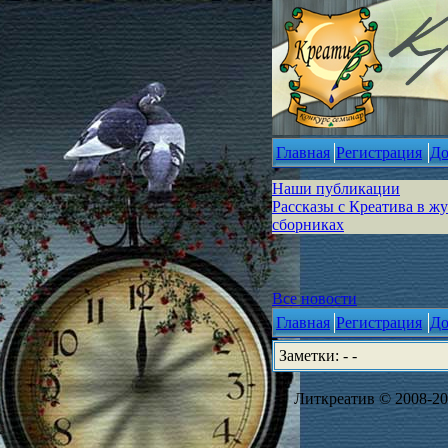
Главная
Регистрация
До
Наши публикации
Рассказы с Креатива в ж
сборниках
Все новости
Главная
Регистрация
До
Заметки: - -
Литкреатив © 2008-202