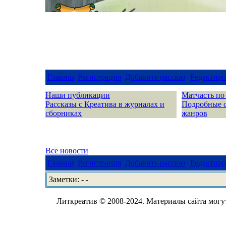
Главная
Регистрация
Добавить рассказ
Редактиро
Наши публикации
Матчасть по
Рассказы с Креатива в журналах и
Подробные 
сборниках
жанров
Все новости
Главная
Регистрация
Добавить рассказ
Редактиро
Заметки: - -
Литкреатив © 2008-2024. Материалы сайта могут