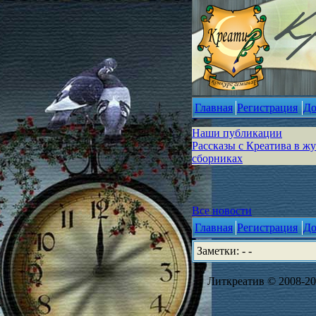
Главная
Регистрация
До
Наши публикации
Рассказы с Креатива в ж
сборниках
Все новости
Главная
Регистрация
До
Заметки: - -
Литкреатив © 2008-202