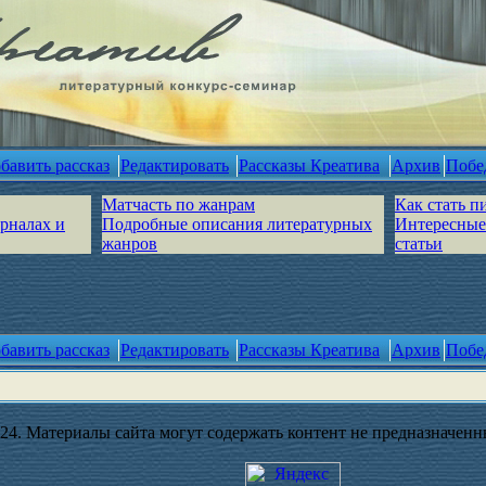
бавить рассказ
Редактировать
Рассказы Креатива
Архив
Побе
Матчасть по жанрам
Как стать п
урналах и
Подробные описания литературных
Интересные
жанров
статьи
бавить рассказ
Редактировать
Рассказы Креатива
Архив
Побе
4. Материалы сайта могут содержать контент не предназначенны