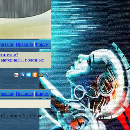
дители
Правила
Форум
исателем?
 материалы, полезные
дители
Правила
Форум
й для детей до 18 лет.