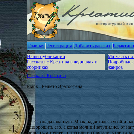
Главная
Регистрация
Добавить рассказ
Редактиро
Наши публикации
Матчасть по
Рассказы с Креатива в журналах и
Подробные 
сборниках
жанров
Рассказы Креатива
Prank - Решето Эратосфена
С запада шла тьма. Мрак надвигался тугой и на
разворошить его, а копья молний затупились от на
милость, а точнее - струсили и спрятались где-то з