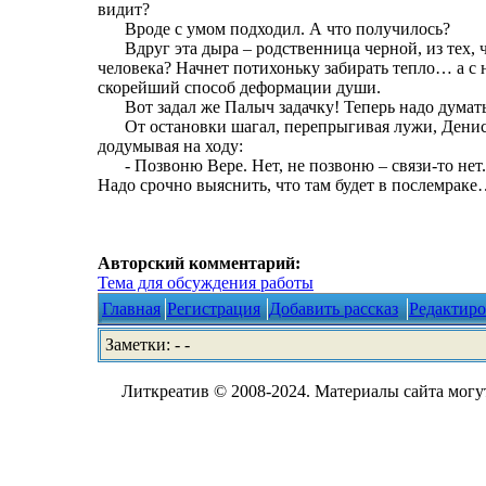
видит?
Вроде с умом подходил. А что получилось?
Вдруг эта дыра – родственница черной, из тех, 
человека? Начнет потихоньку забирать тепло… а с 
скорейший способ деформации души.
Вот задал же Палыч задачку! Теперь надо думать
От остановки шагал, перепрыгивая лужи, Денис
додумывая на ходу:
- Позвоню Вере. Нет, не позвоню – связи-то нет
Надо срочно выяснить, что там будет в послемрак
Авторский комментарий:
Тема для обсуждения работы
Главная
Регистрация
Добавить рассказ
Редактиро
Заметки: - -
Литкреатив © 2008-2024. Материалы сайта могут