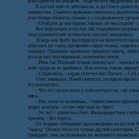
Благодетели не обидели - поделились щедротами из
В кустах чем-то забулькали, и до Олега донесся
пиршества. Смачное кряканье сменилось аппетитны
участницы банкета, громко и с подвыванием урчал
- Отойдем да поглядим: хорошо ли мы сидим? -
Все пирующие в кустах так откровенно радова
подслушивателям оставалось злостно завидовать.
Дождь как будто рассердился на непочтительно
обрушил на город прозрачно-серые волны, надеясь 
порядку. Прохожие временно умерили прыть, забил
из-под них выглядывали, непонятно зачем.
- Ишь ты! Полный стакан нахлестал! – оценил в
тебе градусы не разбавил. Или нечем стакан держат
- Справлюсь, - гордо ответил бас-Палыч. – Сей 
Олег хмыкнул. Нимб святости, по-пролетарски
его впечатлил.
- Что-то совсем руки у тебя кончаются, - не у
мяса.
- Нас этим не возьмешь, - торжественно провоз
дыры залепим – и сам черт нам не брат!
- Ух ты! – удивился Олег. Жизнерадостное глуб
причем, - без спроса.
От бодрых обещаний проповедника из кустов Ол
"народ" Палыч относил только друзей-санитаров. С
граждане, они заслуживали не меньшего уважения.