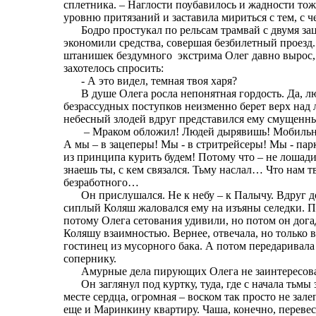
сплетника. – Наглости поубавилось и жадности то
уровню притязаний и заставила мириться с тем, с ч
Бодро простукал по рельсам трамвай с двумя з
экономили средства, совершая безбилетный проезд
штанишек бездумного
экстрима Олег давно вырос,
захотелось спросить:
- А это видел, темная твоя харя?
В душе Олега росла непонятная гордость. Да, 
безрассудных поступков неизменно берет верх над
небесный злодей вдруг представился ему смущенн
– Мраком обложил! Людей дырявишь! Мобильной
А мы – в зацеперы! Мы - в стритрейсеры! Мы - па
из принципа курить будем! Потому что – не лошади
знаешь ты, с кем связался. Тьму наслал… Что нам 
безработного…
Он прислушался. Не к небу – к Палычу. Вдруг 
сиплый Коляш жаловался ему на изъяны селедки. П
потому Олега сетования удивили, но потом он догад
Коляшу взаимностью. Вернее, отвечала, но только 
гостинец из мусорного бака. А потом передаривала
сопернику.
Амурные дела пирующих Олега не заинтересова
Он заглянул под куртку, туда, где с начала тьм
месте сердца, огромная – воском так просто не за
еще и Маринкину квартиру. Чаша, конечно, перевес