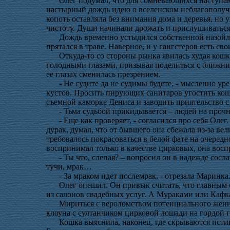
Олег подумал, что для сомневающихся наступаю
настырный дождь идею о вселенском неблагополучи
копоть оставляла без внимания дома и деревья, но
чистоту. Души начинали дрожать и прислушиваться
Дождь временно устыдился собственной назойли
прятался в траве. Наверное, и у гангстеров есть св
Откуда-то со стороны рынка явилась худая кошк
голодными глазами, призывая поделиться с ближним
ее глазах сменилась презрением.
- Не судите да не судимы будете, - мысленно ур
кустов. Просить пирующих санитаров угостить кошк
съемной каморке Дениса и заводить приятельство с
- Тьма судьбой прикидывается – людей на прочно
- Еще как проверяет, - согласился про себя Оле
дурак, думал, что от бывшего она сбежала из-за ве
требовалось покрасоваться в белой фате на очередн
воспринимал только в качестве цирковых, она воспр
- Ты что, слепая? – вопросил он в надежде сосл
тучи, мрак…
- За мраком идет послемрак, - отрезала Маринка
Олег опешил. Он привык считать, что главным
из салонов свадебных услуг. А Мураками или Кафк
Мириться с вероломством потенциального жених
клоуна с султанчиком цирковой лошади на гордой 
Кошка выяснила, наконец, где скрываются ист