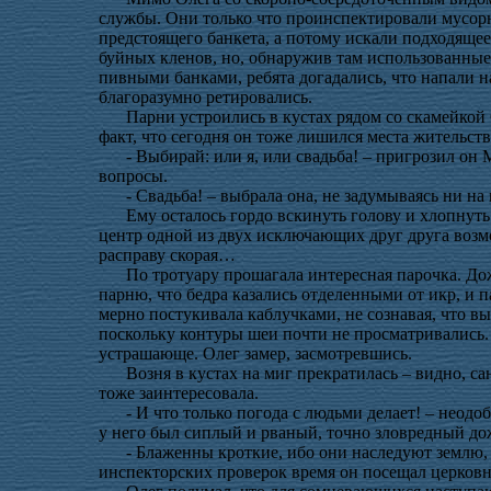
службы. Они только что проинспектировали мусорн
предстоящего банкета, а потому искали подходяще
буйных кленов, но, обнаружив там использованны
пивными банками, ребята догадались, что напали н
благоразумно ретировались.
Парни устроились в кустах рядом со скамейкой 
факт, что сегодня он тоже лишился места жительст
- Выбирай: или я, или свадьба! – пригрозил он
вопросы.
- Свадьба! – выбрала она, не задумываясь ни на
Ему осталось гордо вскинуть голову и хлопнуть
центр одной из двух исключающих друг друга возмо
расправу скорая…
По тротуару прошагала интересная парочка. Д
парню, что бедра казались отделенными от икр, и п
мерно постукивала каблучками, не сознавая, что вы
поскольку контуры шеи почти не просматривались.
устрашающе. Олег замер, засмотревшись.
Возня в кустах на миг прекратилась – видно, с
тоже заинтересовала.
- И что только погода с людьми делает! – неодо
у него был сиплый и рваный, точно зловредный до
- Блаженны кроткие, ибо они наследуют землю, 
инспекторских проверок время он посещал церковн