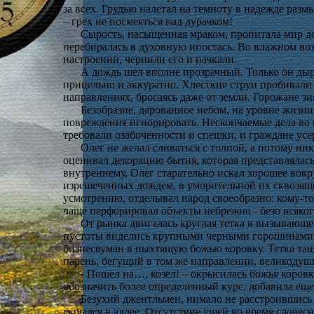
за всех. Грудью налетал на темноту в надежде разм
– грех не посмеяться над дурачком!
Сырость, насыщенная мраком, пропитала мир до
перебиралась в духовную ипостась. Во влажном во
настроении, чернили его и пачкали.
А дождь шел вполне прозрачный. Только он дыря
прицельно и аккуратно. Хлесткие струи пробивали
направлениях, бросаясь даже от земли. Горожане з
Безобразие, дарованное небом, на уровне жизни
повреждения игнорировать. Нескончаемые дела во
требовали озабоченности и спешки, и граждане ус
Олег не желал сливаться с толпой, а потому ни
оценивал декорацию бытия, которая представлялась
внутреннему, Олег старательно искал хорошее вокруг
изрешеченных дождем, в уморительной их сквозяще
усмотрению, отделывал народ своеобразно: кому-то 
чаще перфорировал объекты небрежно - безо всяког
От рынка двигалась круглая тетка в вызывающе
пустоты виделись крупными черными горошинами –
бизнесвуман в пыхтящую божью коровку. Тетка тащ
парень, бегущий в том же направлении, великодушн
- Пошел на…, козел! – окрысилась божья коров
обозначить более определенный курс, добавила ещ
Безухий джентльмен, нимало не расстроившись 
скрылся в аллее. Отсутствие ушей во время словес