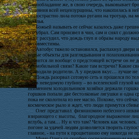
Самообладание же, в свою очередь, выковывает бр
излияния всей нецензурщины, что накопилась в не
сладострастно лила потоки ругани на тротуар, на 
крылья.
Божьей называть ее сейчас казалось даже грешн
его убрал. Сам произвел в чин, сам и снял с должн
Олег рассудил, что дождь глуп и образы народу выд
несовместимы.
Автобус тяжело остановился, распахнул двери
новые объекты для разглядывания и похихикивания
появится ли вообще: о предстоящей встрече он не 
без мобильной связи? Какие там встречи? Какие св
приводили родители. А у предков вкус… лучше не
Дождь разорвал сотовую сеть и прошелся по тел
его в неведомую глубину – во вселенский глухой к
неимением холодильников хозяйки держали горшки 
горшков попали две бестолковые лягушки и одна сра
пока не сколотила из нее масло. Похоже, что сейч
космическое рыло и ждет, что люди примутся сбива
Олег представил
физиономию небесного инквиз
взирающего с высоты,
благородное выражение лиц
вглубь, а там… Ну и что там? Человек как человек. 
погоне за удачей людям дозволяется творить глупо
главное, - на пути к процветанию ему никогда не п
Мимо Олега со скорбно-сосредоточенным видом