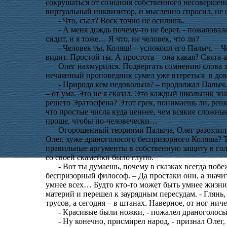
сокрушаться от сознания собственного несовершенст
виртуальный инквизитор, и мысленно спросил, не с
- Что, съел? Воск точно не осилишь.
- А меня дождь почему-то не берет, - пожаловал
сидит, и я тоже… Я что, не человек, что ли?
- Человек ты, Коляш! – успокоил его Палыч. – Че
видит. Простой ты. А простота – она какая? Свята-а
Олег нахмурился. Подвергать сомнению слова з
нечаянный проповедник сумел уже втереться
в дов
- Природа кем недовольна? – продолжал Палыч.
– от ума. Это не я сказал. Это каждый школьник зн
решето Эратосфена? Этот грек, понимаешь ли, реше
что простые числа куда ценнее, чем всякие сложные
проще, чтобы по-человечески…
Огорошенный теориями Палыча, Олег разозлилс
Олег, хуже драноголосого беспризорного Коляша? Т
правильные аргументы в собственную защиту в голо
со своей скамейки было глупо.
- Вот ты думаешь, почему в сказках всегда по
беспризорный философ. – Да простаки они, а значит
умнее всех… Будто кто-то может быть умнее жизни…
материй и перешел к заурядным пересудам. - Глянь
трусов, а сегодня – в штанах. Наверное, от ног ниче
- Красивые были ножки, - пожалел драноголосы
- Ну конечно, присмирел народ, - признал Олег,