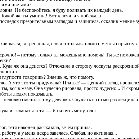
оими цветами?
овна. Не беспокойтесь, я буду поливать их каждый день.
Какой же ты умница! Вот ключи, а я побежала.
последок презрительным взглядом и зашипела, оскалив мелкие з
хавшаяся, встрепанная, словно только-только с метлы спрыгнув.
 срочно! – потому только ты можешь мне помочь! Ты же поможе
руки?
 Куда же она денется? Отложила в сторону лоскуты раскроенно
лопотать.
ы глупости говоришь? Знаешь ж, что помогу.
гло. А что это ты придумала? Платье? — Цепкий взгляд прошелс
ты, вся в маму. Она чудесно рисовала, просто чудесно... И скро
работы людям показывать.
 неловко сменила тему девушка. Слушать в сотый раз лекцию о
ула из комнаты тетя. — Я на пять минуточек.
г, тетя наконец рассказала, зачем пришла.
аботу, а у меня искра завелась. Слабая, но активная...
ставила крыса, которая шуршала по полкам, проверяя, не появило