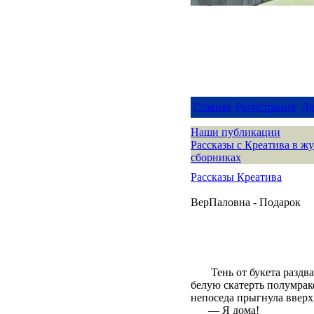
Главная
Регистрация
До
Наши публикации
Рассказы с Креатива в ж
сборниках
Рассказы Креатива
ВерПаловна - Подарок
Тень от букета раздв
белую скатерть полумрако
непоседа прыгнула вверх
— Я дома!