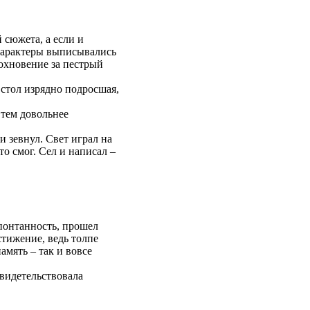
 сюжета, а если и
 характеры выписывались
дохновение за пестрый
 стол изрядно подросшая,
 тем довольнее
и зевнул. Свет играл на
то смог. Сел и написал –
понтанность, прошел
стижение, ведь толпе
мять – так и вовсе
свидетельствовала