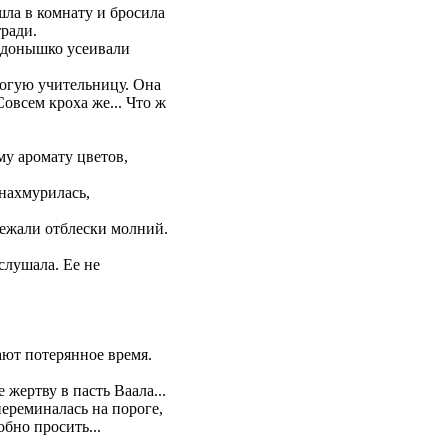
шла в комнату и бросила
тради.
е донышко усеивали
рогую учительницу. Она
Совсем кроха же... Что ж
му аромату цветов,
нахмурилась,
бежали отблески молний.
слушала. Ее не
ают потерянное время.
 жертву в пасть Ваала...
ереминалась на пороге,
бно просить...