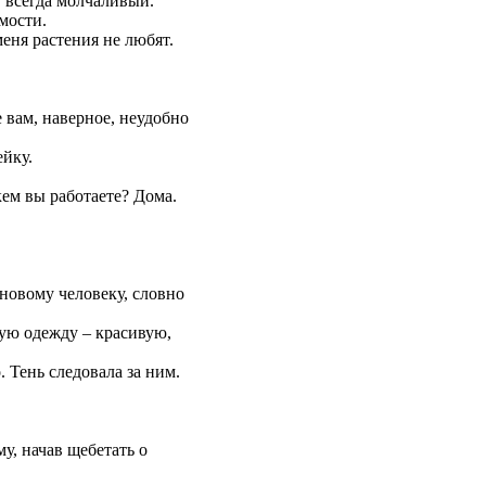
, всегда молчаливый.
мости.
меня растения не любят.
е вам, наверное, неудобно
ейку.
кем вы работаете? Дома.
 новому человеку, словно
вую одежду – красивую,
 Тень следовала за ним.
, начав щебетать о