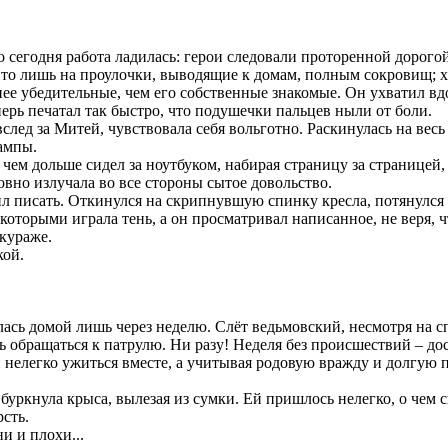
о сегодня работа ладилась: герои следовали проторенной дорогой
, то лишь на проулочки, выводящие к домам, полным сокровищ;
нее убедительные, чем его собственные знакомые. Он ухватил в
еперь печатал так быстро, что подушечки пальцев ныли от боли.
вслед за Митей, чувствовала себя вольготно. Раскинулась на весь
ампы.
 чем дольше сидел за ноутбуком, набирая страницу за страницей,
овно излучала во все стороны сытое довольство.
ил писать. Откинулся на скрипнувшую спинку кресла, потянулся 
с которыми играла тень, а он просматривал написанное, не веря, ч
 кураже.
кой.
ась домой лишь через неделю. Слёт ведьмовский, несмотря на с
ь обращаться к патрулю. Ни разу! Неделя без происшествий – до
елегко ужиться вместе, а учитывая родовую вражду и долгую па
уркнула крыса, вылезая из сумки. Ей пришлось нелегко, о чем 
сть.
и и плохи...