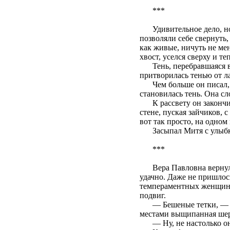
***
Удивительное дело, н
позволяли себе свернуть
как живые, ничуть не ме
хвост, уселся сверху и т
Тень, перебравшаяся 
притворилась тенью от л
Чем больше он писал,
становилась тень. Она сл
К рассвету он законч
стене, пуская зайчиков, 
вот так просто, на одном
Засыпал Митя с улыб
***
Вера Павловна вернул
удачно. Даже не пришлос
темпераментных женщин н
подвиг.
— Бешеные тетки, — б
местами выщипанная шер
— Ну, не настолько он