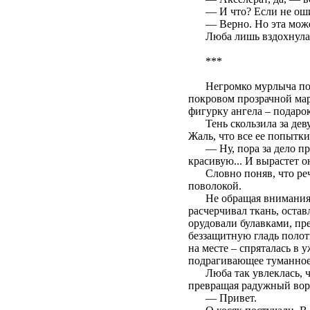
— И что? Если не оши
— Верно. Но эта може
Люба лишь вздохнула
***
Негромко мурлыча под
покровом прозрачной мар
фигурку ангела – подаро
Тень скользила за дев
Жаль, что все ее попытки
— Ну, пора за дело п
красивую... И вырастет 
Словно поняв, что ре
поволокой.
Не обращая внимания 
расчерчивал ткань, остав
орудовали булавками, пр
беззащитную гладь полот
на месте – спряталась в 
подрагивающее туманное т
Люба так увлеклась, ч
превращая радужный воро
— Привет.