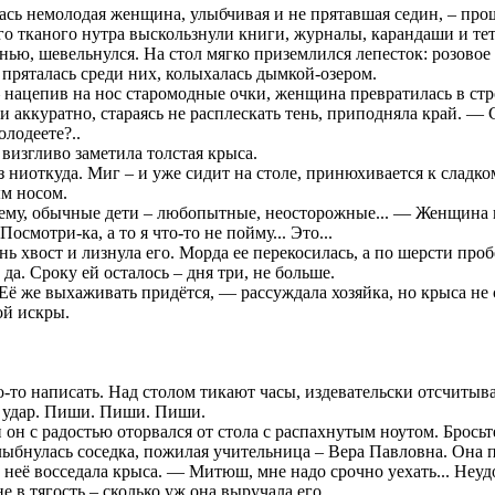
лась немолодая женщина, улыбчивая и не прятавшая седин, – про
ого тканого нутра выскользнули книги, журналы, карандаши и те
нью, шевельнулся. На стол мягко приземлился лепесток: розово
 пряталась среди них, колыхалась дымкой-озером.
 нацепив на нос старомодные очки, женщина превратилась в ст
и аккуратно, стараясь не расплескать тень, приподняла край. — 
лодеете?..
визгливо заметила толстая крыса.
з ниоткуда. Миг – и уже сидит на столе, принюхивается к сладко
м носом.
му, обычные дети – любопытные, неосторожные... — Женщина 
осмотри-ка, а то я что-то не пойму... Это...
нь хвост и лизнула его. Морда ее перекосилась, а по шерсти про
да. Сроку ей осталось – дня три, не больше.
 Её же выхаживать придётся, — рассуждала хозяйка, но крыса не 
ой искры.
о-то написать. Над столом тикают часы, издевательски отсчитыв
 удар. Пиши. Пиши. Пиши.
 он с радостью оторвался от стола с распахнутым ноутом. Бросьте
бнулась соседка, пожилая учительница – Вера Павловна. Она п
 неё восседала крыса. — Митюш, мне надо срочно уехать... Неудо
 в тягость – сколько уж она выручала его.