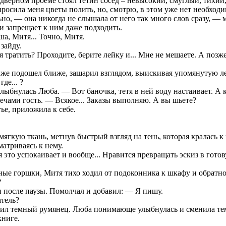
 дверном проеме стоял тетин сосед – невысокий, смуглый, тихий
осила меня цветы полить, но, смотрю, в этом уже нет необходи
ьно, — она никогда не слышала от него так много слов сразу, — 
 и запрещает к ним даже подходить.
ша, Митя... Точно, Митя.
зайду.
я тратить? Проходите, берите лейку и... Мне не мешаете. А позж
 же подошел ближе, зашарил взглядом, выискивая упомянутую л
де... ?
лыбнулась Люба. — Вот баночка, тетя в ней воду настаивает. А 
чами гость. — Всякое... Заказы выполняю. А вы шьете?
ье, приложила к себе.
мягкую ткань, метнув быстрый взгляд на тень, которая кралась к
атриваясь к нему.
то успокаивает и вообще... Нравится превращать эскиз в гото
ные горшки, Митя тихо ходил от подоконника к шкафу и обратно.
?
 после паузы. Помолчал и добавил: — Я пишу.
тель?
пил темный румянец. Люба понимающе улыбнулась и сменила тему
книге.