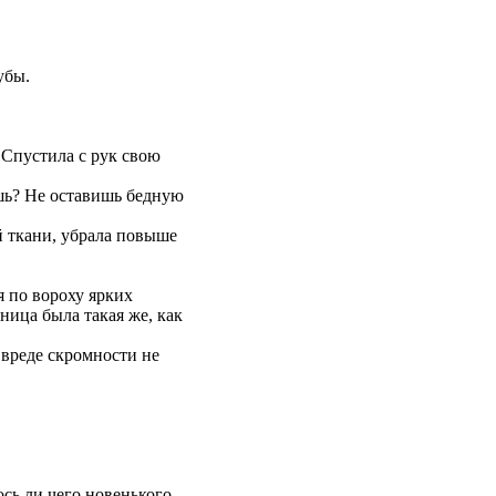
убы.
 Спустила с рук свою
шь? Не оставишь бедную
й ткани, убрала повыше
я по вороху ярких
мница была такая же, как
 вреде скромности не
сь ли чего новенького.