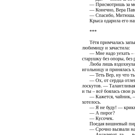
— Присмотришь за м
— Конечно, Вера Павл
— Спасибо, Митюша. 
Крыса одарила его на
***
Тётя примчалась запы
любимицу и зачастила:
— Мне надо уехать –
старушку без опоры, без 
Люба лишь вздохнула.
игольницу и принялась х
— Теть Вер, ну что т
— Ох, от сердца отле
лоскутов. — Талантливая 
и ты – всё боялась свои 
— Кажется, чайник, —
хотелось.
— Я не буду! — крикн
— А пирог?
— Кусочек.
Поедая вишневый пиро
— Срочно вызвали на р
— Акселерат, да, — в