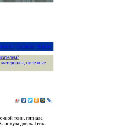
дители
Правила
Форум
исателем?
 материалы, полезные
дочной тени, пятнала
Хлопнула дверь. Тень-