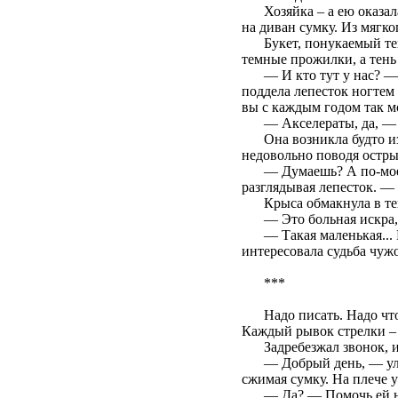
Хозяйка – а ею оказа
на диван сумку. Из мягк
Букет, понукаемый те
темные прожилки, а тень
— И кто тут у нас? —
поддела лепесток ногтем 
вы с каждым годом так мо
— Акселераты, да, — 
Она возникла будто и
недовольно поводя остры
— Думаешь? А по-мое
разглядывая лепесток. — П
Крыса обмакнула в те
— Это больная искра, 
— Такая маленькая...
интересовала судьба чуж
***
Надо писать. Надо чт
Каждый рывок стрелки –
Задребезжал звонок, и
— Добрый день, — улы
сжимая сумку. На плече у
— Да? — Помочь ей не