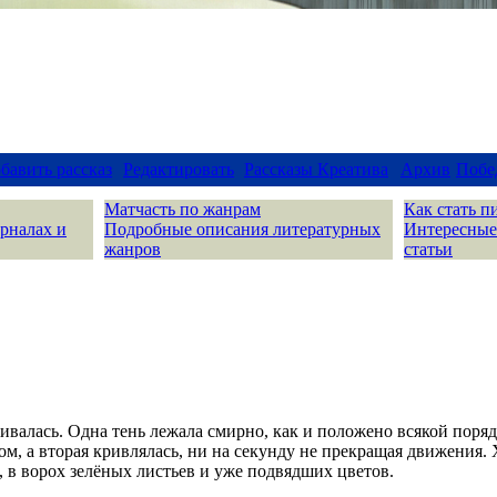
бавить рассказ
Редактировать
Рассказы Креатива
Архив
Побе
Матчасть по жанрам
Как стать п
урналах и
Подробные описания литературных
Интересные
жанров
статьи
аивалась. Одна тень лежала смирно, как и положено всякой поря
м, а вторая кривлялась, ни на секунду не прекращая движения. 
, в ворох зелёных листьев и уже подвядших цветов.