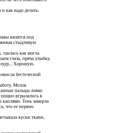
 и как надо делать.
равы вялятся под
раживая стыдливую
, таилась как могла.
аем глаза, пряча улыбку.
луду... Хорошую,
повисла бестелесной
работу. Мелок
чканные пальцы ловко
 хищно вгрызались в
и каплями. Тень замерла
ь, что ее нервно
сметывала куски ткани,