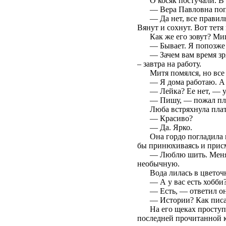
О косяк постучали. В
— Вера Павловна попр
— Да нет, все правил
Вянут и сохнут. Вот тетя
Как же его зовут? Ми
— Бывает. Я попозже 
— Зачем вам время зр
– завтра на работу.
Митя помялся, но все
— Я дома работаю. А г
— Лейка? Ее нет, — у
— Пишу, — пожал пле
Люба встряхнула плат
— Красиво?
— Да. Ярко.
Она гордо погладила 
бы принюхиваясь и присм
— Люблю шить. Меня э
необычную.
Вода лилась в цветоч
— А у вас есть хобби
— Есть, — ответил он
— Истории? Как писа
На его щеках просту
последней прочитанной 