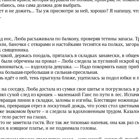
баюсь, она сама должна дом выбрать.
т и не дожить... Ты уж присмотри за ней, хорошо? Я напишу, что
.
 нос, Люба расхаживала по балкону, проверяя тетины запасы. Т
ли, баночки с отварами и настойками теснятся на полках, заго
к священника.
ушкой, держась поодаль, пряталась в складках занавески, в общем
 были обречены на провал – Люба следила за пугливой искрой кр
риниматься, — вздохнула девушка. — Надо покормить нашу приб
она большая-пребольшая и сильная-пресильная.
чь идёт о ней, тень прыгнула ближе, уцепилась за подол юбки и 
на соседку, Люба достала из сумки свое шитье и погрузилась в 
лял сухой след из крошек – маленький Ганс по пути в лес. Испа
евращая линии в складки, заломы и изгибы. Блестящие ножницы
на, превращая отрез в лоскутный дождь, что усеял стол цветным
уже знакомом букете – и следила за вдохновенным трудом. Казалос
ело растет на глазах.
то не заметила гостя. Все так же тихонько напевая, она как раз 
х в изящное платье, и не поднимала головы.