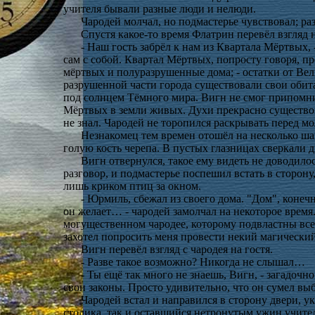
учителя бывали разные люди и нелюди.
Чародей молчал, но подмастерье чувствовал; ра
Спустя какое-то время Флатрин перевёл взгляд н
- Наш гость забрёл к нам из Квартала Мёртвых, 
сам с собой. Квартал Мёртвых, попросту говоря, 
мёртвых и полуразрушенные дома; - остатки от Вел
разрушенной части города существовали свои оби
под солнцем Тёмного мира. Вигн не смог припомнит
Мёртвых в земли живых. Духи прекрасно существова
не знал. Чародей не торопился раскрывать перед м
Незнакомец тем времен отошёл на несколько ша
голую кость черепа. В пустых глазницах сверкали 
Вигн отвернулся, такое ему видеть не доводил
разговор, и подмастерье поспешил встать в сторон
лишь криком птиц за окном.
- Юрмиль, сбежал из своего дома. "Дом", конеч
он желает… - чародей замолчал на некоторое время
могущественном чародее, которому подвластны все 
захотел попросить меня провести некий магический
Вигн перевёл взгляд с чародея на гостя.
- Разве такое возможно? Никогда не слышал…
- Ты ещё так много не знаешь, Вигн, - загадоч
свои законы. Просто удивительно, что он сумел выб
Чародей встал и направился в сторону двери, 
столика, так и оставшийся нетронутым ужин учите