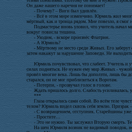
этими понятиями. Поэтому он мне и нужен! Прокля
Он даже нашего наречия не понимает!
- Почему? – Вигн был удивлён.
- Всё в этом мире изменчиво. Юрмиль жил много
мёртвый, как и троица рядом. Мне повезло, я смог 
Подмастерье вновь уловил, что учитель начал 
вокруг повисла тишина.
- Уходим, - вскоре произнёс Флатрин.
- А Юрмиль?
- Мёртвому не место среди Живых. Его заберут о
затем накажут за нарушение Заповеди. Не выходить
Юрмиль почувствовал, что слабеет. Учитель и у
силах подняться. Не нужен ему мир Живых - чужой 
провёл многие века. Лишь бы доползти, лишь бы до
старался, он не мог приблизиться к Воротам.
- Потерпи, - прозвучал голос в голове.
Ждать пришлось долго. Слабость усиливалась, ус
***
Глаза открылись сами собой. Во всём теле чувс
телом? Юрмиль видел сквозь себя землю. Призрак 
- С возвращением, отступник. Старейшины уже
- Простите…
- Это не нужно. Ты заслужил Вторую смерть. Теб
На шеи Юрмиля возник не видимый поводок, не