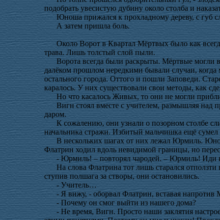
подобрать увесистую дубину около столба и наказа
Юноша прижался к прохладному дереву, с губ сл
А затем пришла боль.
Около Ворот в Квартал Мёртвых было как всегда
трава. Лишь толстый слой пыли.
Ворота всегда были раскрыты. Мёртвые могли в
далёком прошлом нередкими бывали случаи, когда м
остального города. Оттого и пошли Заповеди. Ст
каралось. У них существовали свои методы, как сде
Но что касалось Живых, то они не могли прибли
Вигн стоял вместе с учителем, размышляя над 
даром.
К сожалению, они узнали о позорном столбе сли
начальника стражи. Избитый мальчишка ещё сумел до
В нескольких шагах от них лежал Юрмиль. Юно
Флатрин ходил вдоль невидимой границы, но перест
- Юрмиль! – повторял чародей. – Юрмиль! Иди к
На слова Флатрина тот лишь старался отползти
ступив полшага за створы, они остановились.
- Учитель…
- Я вижу, - оборвал Флатрин, вставая напротив
- Почему он смог выйти из нашего дома?
- Не время, Вигн. Просто наши заклятия настр