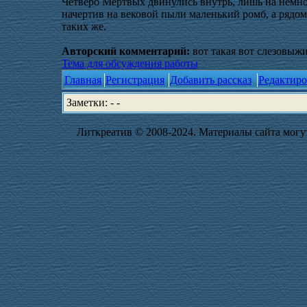
Четверо Мёртвых двинулись внутрь, лишь на немно
начертив на вековой пыли маленький ромб, а рядо
таких же.
Авторский комментарий:
вот такая вот слезовыжи
Тема для обсуждения работы
Главная
Регистрация
Добавить рассказ
Редактиро
Заметки: - -
Литкреатив © 2008-2024. Материалы сайта могут