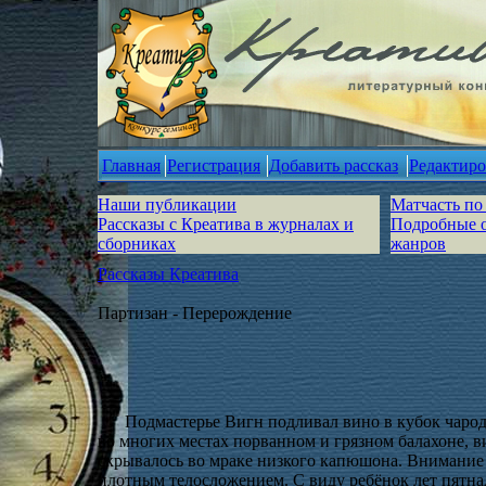
Главная
Регистрация
Добавить рассказ
Редактиро
Наши публикации
Матчасть по
Рассказы с Креатива в журналах и
Подробные 
сборниках
жанров
Рассказы Креатива
Партизан - Перерождение
Подмастерье Вигн подливал вино в кубок чароде
во многих местах порванном и грязном балахоне, в
скрывалось во мраке низкого капюшона. Внимание 
плотным телосложением. С виду ребёнок лет пятнад