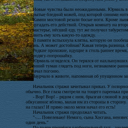
Новые чувства были неожиданными. Юрмиль вни
покрытые бледной кожей, под которой синими нитя
Камни мостовой резали босые ноги. Кроме льня
предугадать его действий. Открыв комнату на втор
подмастерье, нёсший еду, тут же получил табуретом 
оставить ему хоть какую-то одежду.
В памяти вспыхнула клятва, которую он пообещ
Жизнь. А может достойная? Какая теперь разница. О
Редкие прохожие, идущие в столь раннее время
за бродягу-попрошайку.
Юрмиль огляделся. Он терялся от нахлынувших 
утренний туман глядеть под ноги, незнакомое ранне
не начал погоню.
Заурчало в животе, напоминая об упущенном зав
Начальник стражи зачитывал приказ. У позорног
обычно. Все глаза смотрели на тощего паренька пр
- Вор! Вор! – рядом с ним, брызгая слюной в д
обкусанное яблоко, махая им из стороны в сторону.
на глазах! И прямо около меня начал его есть!
Начальник стражи продолжал читать.
"-… Повелеваю! Немого, сына Хосгана, неизвест
один день."
По толпе прошёлся одобрительный гул; - злод