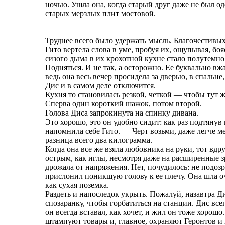
ночью. Ушла она, когда старый друг даже не был од
старых мерзлых плит мостовой.
Труднее всего было удержать мысль. Благочестивы
Гито вертела слова в уме, пробуя их, ощупывая, боя
сизого дыма в их крохотной кухне стало полутемно
Подняться. И не так, а осторожно. Ее буквально вж
ведь она весь вечер просидела за дверью, в спальне
Дис и в самом деле отключится.
Кухня то становилась резкой, четкой — чтобы тут ж
Сперва один короткий шажок, потом второй.
Голова Диса запрокинута на спинку дивана.
Это хорошо, это он удобно сидит: как раз подтянув
напомнила себе Гито. — Черт возьми, даже легче ме
разница всего два килограмма.
Когда она все же взяла любовника на руки, тот вдр
острым, как иглы, несмотря даже на расширенные зр
дрожала от напряжения. Нет, почудилось: не подоз
прислонил поникшую голову к ее плечу. Она шла о
как сухая поземка.
Раздеть и напоследок укрыть. Пожалуй, назавтра Д
спозаранку, чтобы горбатиться на станции. Дис всег
он всегда вставал, как хочет, и жил он тоже хорошо
штампуют товары и, главное, охраняют Геронтов и 