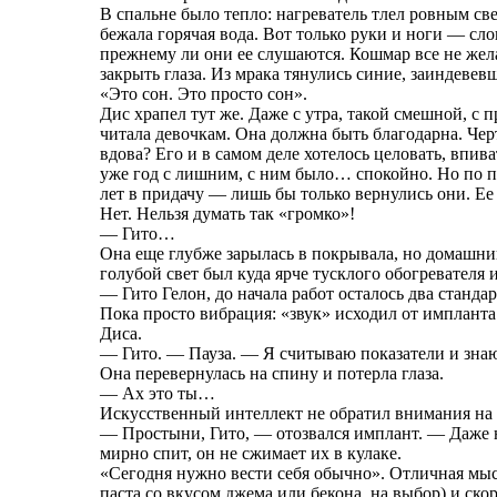
В спальне было тепло: нагреватель тлел ровным с
бежала горячая вода. Вот только руки и ноги — сл
прежнему ли они ее слушаются. Кошмар все не жел
закрыть глаза. Из мрака тянулись синие, заиндевев
«Это сон. Это просто сон».
Дис храпел тут же. Даже с утра, такой смешной, с
читала девочкам. Она должна быть благодарна. Черт
вдова? Его и в самом деле хотелось целовать, впи
уже год с лишним, с ним было… спокойно. Но по пр
лет в придачу — лишь бы только вернулись они. Ее
Нет. Нельзя думать так «громко»!
— Гито…
Она еще глубже зарылась в покрывала, но домашний
голубой свет был куда ярче тусклого обогревателя и
— Гито Гелон, до начала работ осталось два станда
Пока просто вибрация: «звук» исходил от импланта 
Диса.
— Гито. — Пауза. — Я считываю показатели и знаю
Она перевернулась на спину и потерла глаза.
— Ах это ты…
Искусственный интеллект не обратил внимания на 
— Простыни, Гито, — отозвался имплант. — Даже н
мирно спит, он не сжимает их в кулаке.
«Сегодня нужно вести себя обычно». Отличная мысл
паста со вкусом джема или бекона, на выбор) и ско