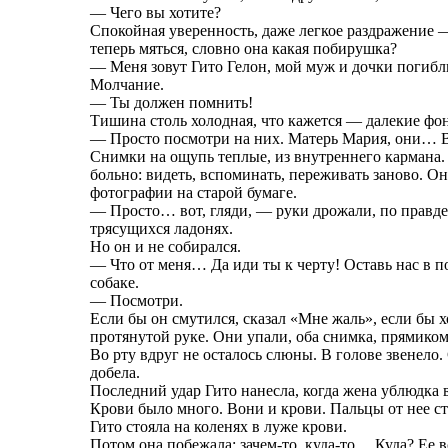
— Чего вы хотите?
Спокойная уверенность, даже легкое раздражение —
теперь мяться, словно она какая побирушка?
— Меня зовут Гито Гелон, мой муж и дочки погибли
Молчание.
— Ты должен помнить!
Тишина столь холодная, что кажется — далекие фона
— Просто посмотри на них. Матерь Мария, они… В
Снимки на ощупь теплые, из внутреннего кармана.
больно: видеть, вспоминать, переживать заново. Он
фотографии на старой бумаге.
— Просто… вот, гляди, — руки дрожали, по правде 
трясущихся ладонях.
Но он и не собирался.
— Что от меня… Да иди ты к черту! Оставь нас в по
собаке.
— Посмотри.
Если бы он смутился, сказал «Мне жаль», если бы 
протянутой руке. Они упали, оба снимка, прямиком
Во рту вдруг не осталось слюны. В голове звенело.
добела.
Последний удар Гито нанесла, когда жена ублюдка 
Крови было много. Вони и крови. Пальцы от нее ста
Гито стояла на коленях в луже крови.
Потом она побежала: зачем-то, куда-то… Куда? Ее в