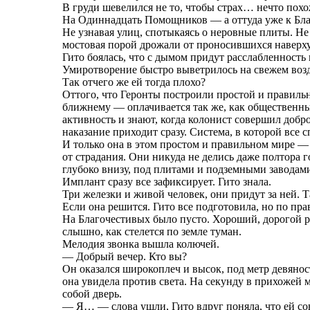
В груди шевелился не то, чтобы страх… нечто похо
На Одиннадцать Помощников — а оттуда уже к Бла
Не узнавая улиц, спотыкаясь о неровные плиты. Не
мостовая порой дрожали от проносившихся наверху
Гито боялась, что с дымом придут расслабленность и
Умиротворение быстро выветрилось на свежем возд
Так отчего же ей тогда плохо?
Оттого, что Геронты построили простой и правиль
ближнему — оплачивается так же, как общественн
активность и знают, когда колонист совершил добро
наказание приходит сразу. Система, в которой все 
И только она в этом простом и правильном мире — у
от страдания. Они никуда не делись даже полтора г
глубоко внизу, под плитами и подземными заводам
Имплант сразу все зафиксирует. Гито знала.
Три железки и живой человек, они придут за ней. Та
Если она решится. Гито все подготовила, но по прав
На Благочестивых было пусто. Хороший, дорогой ра
слышно, как стелется по земле туман.
Мелодия звонка вышла колючей.
— Добрый вечер. Кто вы?
Он оказался широкоплеч и высок, под метр девяност
она увидела против света. На секунду в прихожей м
собой дверь.
— Я… — слова ушли, Гито вдруг поняла, что ей с