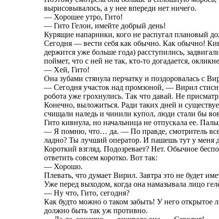
вырисовывалось, а у нее впереди нет ничего.
— Хорошее утро, Гито!
— Гито Гелон, имейте добрый день!
Курящие напарники, кого не распугал плановый до
Сегодня — вести себя как обычно. Как обычно! Кив
держится уже больше года) расступились, задвигали
поймет, что с ней не так, кто-то догадается, оклик
— Хей, Гито!
Она зубами стянула перчатку и поздоровалась с Вир
— Сегодня участок над промзоной, — Вирил стисну
робота уже грохнулись. Так что давай. Не присмат
Конечно, выложиться. Ради таких дней и существуе
счищали наледь и чинили купол, люди стали бы во
Гито кивнула, но начальница не отпускала ее. Паль
— Я помню, что… да. — По правде, смотритель всег
ладно? Ты лучший оператор. И пашешь тут у меня д
Короткий взгляд. Подозревает? Нет. Обычное беспо
ответить совсем коротко. Вот так:
— Хорошо.
Плевать, что думает Вирил. Завтра это не будет име
Уже перед выходом, когда она намазывала лицо геле
— Ну что, Гито, сегодня?
Как будто можно о таком забыть! У него открытое 
должно быть так уж противно.