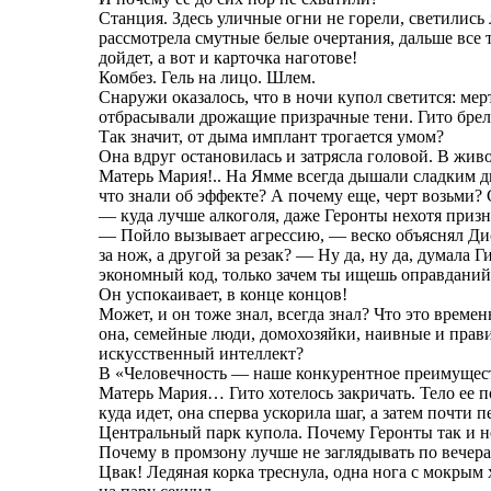
Станция. Здесь уличные огни не горели, светились 
рассмотрела смутные белые очертания, дальше все 
дойдет, а вот и карточка наготове!
Комбез. Гель на лицо. Шлем.
Снаружи оказалось, что в ночи купол светится: ме
отбрасывали дрожащие призрачные тени. Гито брела
Так значит, от дыма имплант трогается умом?
Она вдруг остановилась и затрясла головой. В живот
Матерь Мария!.. На Ямме всегда дышали сладким д
что знали об эффекте? А почему еще, черт возьми?
— куда лучше алкоголя, даже Геронты нехотя призн
— Пойло вызывает агрессию, — веско объяснял Дис
за нож, а другой за резак? — Ну да, ну да, думала 
экономный код, только зачем ты ищешь оправданий
Он успокаивает, в конце концов!
Может, и он тоже знал, всегда знал? Что это време
она, семейные люди, домохозяйки, наивные и прави
искусственный интеллект?
В «Человечность — наше конкурентное преимущес
Матерь Мария… Гито хотелось закричать. Тело ее 
куда идет, она сперва ускорила шаг, а затем почти п
Центральный парк купола. Почему Геронты так и н
Почему в промзону лучше не заглядывать по вечер
Цвак! Ледяная корка треснула, одна нога с мокрым