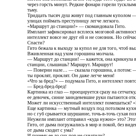
через горсть минут. Редкие фонари горели тусклы
тьму.
Тридцать тысяч душ живут под главным куполом — 
улицах поймать преступницу легче легкого.
«Маршрут до станции!» — скомандовала Гито.
Имплант зафиксировал всплеск мозговой активности
интеллект вовсе не друг ей и не союзник. Но сейчас
Спасти?
Гито бежала к выходу за купол не для того, чтоб 
Вживленная над ухом горошина молчала.
— Маршрут до станции! — кажется, она крикнула вс
станции, слышишь? Маршрут. Маршрут!
— Поверни нале… — сказала горошина, а потом: — 
ты проклят, проклят. Он даже легче меня!
«Что за бред?» — подумала Гито, и интеллект повт
— Бред-бред-бред!
Картинка из глаз — проецируется сразу на сетчатку,
ее девочек, синие заиндевевшие руки пытаются от
Может ли искусственный интеллект помешаться? «Ка
Еще картинка — мутный воздух под потолком кухни,
но с губ срывается шуршание, точь-в-точь сухая по
Неужели имплант отправил «куда нужно» это? Этот б
Гито, от дыма погружались в мир и покой, без ви
от дыма сходит с ума?
И почему ее до сих пор не схватили?