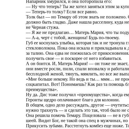
Напарник хмурился, и она поторопила его:
— Ну что теперь? Ты же хотел заняться этим за куп
— Теперь-то толку? Если все равно.
Толк был — но Темару об этом знать не положено. 
должно быть гладко. Даже нашла расселину, куда не
не Черная стужа.
— Я же не предлагаю… Матерь Мария, что ты поду
— А-а, черт с тобой, женщина! Будь по-твоему.
Губ ее коснулась улыбка, которая так и не тронула г
стекловолокна. Пока она искала и прикладывала к д
за талию. Она едва не поежилась от прикосновения. 
получить свое — и поскорее от него избавиться.
А он боится. И, Матерь Мария! — он тоже не знает,
они вместе росли, пили, спали вповалку и работали
бесплодной женой, тянуть, мямлить, но все же вып
«Мне больше некому. Но ведь и ты… ммм… не прос
соцкапитал. Вот! Понимаешь? Как раз та помощь б
преимущества».
Ну да. Дис тоже получил «преимущества», когда ему
Геронты щедро оплачивают благо для колонии.
В общем, одно дело рассуждать, другое — очутитьс
нужно трахнуть — и сделать это так, чтоб было не 
Она решила помочь Темару. Поцеловала — не в губы
шеей. Видит Бог, не такой она спец в мужчинах, н
Прикусить зубами. Расстегнуть комбез еще ниже. Т