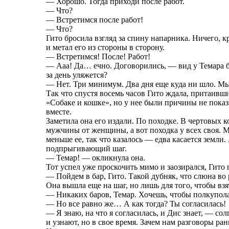
— Хорошо. Тогда приходи после работ.
— Что?
— Встретимся после работ!
— Что?
Гито бросила взгляд за спину напарника. Ничего,
и метал его из стороны в сторону.
— Встретимся! После! Работ!
— Ааа! Да… ечно. Договорились, — вид у Темара 
за день уляжется?
— Нет. Три минимум. Два дня еще куда ни шло. Мы 
Так что спустя восемь часов Гито ждала, притаивши
«Собаке и кошке», но у нее были причины не показ
вместе.
Заметила она его издали. По походке. В чертовых к
мужчины от женщины, а вот походка у всех своя. М
меньше ее, так что казалось — едва касается земли
подпрыгивающий шаг.
— Темар! — окликнула она.
Тот успел уже проскочить мимо и заозирался, Гито 
— Пойдем в бар, Гито. Такой дубняк, что слюна во 
Она вышла еще на шаг, но лишь для того, чтобы взят
— Никаких баров, Темар. Хочешь, чтобы полкупол
— Но все равно же… А как тогда? Ты согласилась!
— Я знаю, на что я согласилась, и Дис знает, — сол
и узнают, но в свое время. Зачем нам разговоры ра