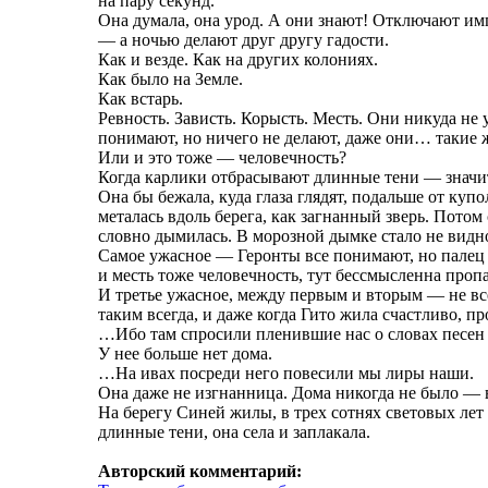
на пару секунд.
Она думала, она урод. А они знают! Отключают и
— а ночью делают друг другу гадости.
Как и везде. Как на других колониях.
Как было на Земле.
Как встарь.
Ревность. Зависть. Корысть. Месть. Они никуда не
понимают, но ничего не делают, даже они… такие 
Или и это тоже — человечность?
Когда карлики отбрасывают длинные тени — значит,
Она бы бежала, куда глаза глядят, подальше от ку
металась вдоль берега, как загнанный зверь. Потом
словно дымилась. В морозной дымке стало не видно
Самое ужасное — Геронты все понимают, но палец о
и месть тоже человечность, тут бессмысленна проп
И третье ужасное, между первым и вторым — не все
таким всегда, и даже когда Гито жила счастливо, пр
…Ибо там спросили пленившие нас о словах песен 
У нее больше нет дома.
…На ивах посреди него повесили мы лиры наши.
Она даже не изгнанница. Дома никогда не было — вс
На берегу Синей жилы, в трех сотнях световых лет
длинные тени, она села и заплакала.
Авторский комментарий: