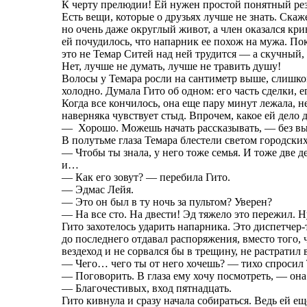
К черту прелюдии! Ей нужен простой понятный резу
Есть вещи, которые о друзьях лучше не знать. Ск
но очень даже округлый живот, а член оказался кри
ей почудилось, что напарник ее похож на мужа. Пок
это не Темар Ситей над ней трудится — а скучный
Нет, лучше не думать, лучше не травить душу!
Волосы у Темара росли на сантиметр выше, слишко
холодно. Думала Гито об одном: его часть сделки, е
Когда все кончилось, она еще пару минут лежала, не
наверняка чувствует стыд. Впрочем, какое ей дело 
— Хорошо. Можешь начать рассказывать, — без вы
В полутьме глаза Темара блестели светом городских
— Чтобы ты знала, у него тоже семья. И тоже две де
и…
— Как его зовут? — перебила Гито.
— Эдмас Лейя.
— Это он был в ту ночь за пультом? Уверен?
— На все сто. На двести! Эд тяжело это пережил. Ну
Гито захотелось ударить напарника. Это диспетчер
до последнего отдавал распоряжения, вместо того, 
вездеход и не сорвался бы в трещину, не растратил
— Чего… чего ты от него хочешь? — тихо спросил 
— Поговорить. В глаза ему хочу посмотреть, — она 
— Благочестивых, вход пятнадцать.
Гито кивнула и сразу начала собираться. Ведь ей е