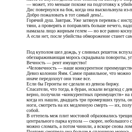
— может, это меньше похоже на подготовку к убий
Дис повернулся на бок, когда она выскользнула из-п
Добро пожаловать в тот самый день!..
Горячий душ. Завтрак. Уже затянув перевязь с инс
тяни, а проверять и поправлять больше нечего, над
намазала лицо жирным гелем — но все равно коснул
А если нет, после убийства обморожение станет сам
Под куполом шел дождь, у сливных решеток вспух
обеззараживающая морось скрадывала повороты, уг
Вечность — рент имущество!
«Человечность — наше конкурентное преимущество»
Девиз колонии Ямм. Самое правильное, что можно п
иначе передохнут они тоже все.
Если бы Геронты не сделали из девиза биржу.
Спасатели, что тогда, в буран, искали вездеход с
верно, получили «конкурентных преимуществ» на п
когда их нашли, двадцать три промерзших трупа, она
ноги, смотреть на их медленную смерть — их, полу
собой.
В оттепель меж плит мостовой образовались трещи
центрального парка купола — скорее, небольшого ск
можно сломать, а потом чинили, а вскоре снова лом
Поэтому смотрела она больше в сплошную морось, ч