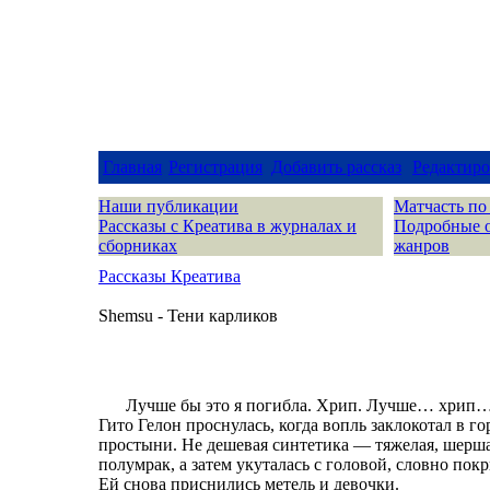
Главная
Регистрация
Добавить рассказ
Редактиро
Наши публикации
Матчасть по
Рассказы с Креатива в журналах и
Подробные 
сборниках
жанров
Рассказы Креатива
Shemsu - Тени карликов
Лучше бы это я погибла. Хрип. Лучше… хрип…
Гито Гелон проснулась, когда вопль заклокотал в го
простыни. Не дешевая синтетика — тяжелая, шерша
полумрак, а затем укуталась с головой, словно пок
Ей снова приснились метель и девочки.