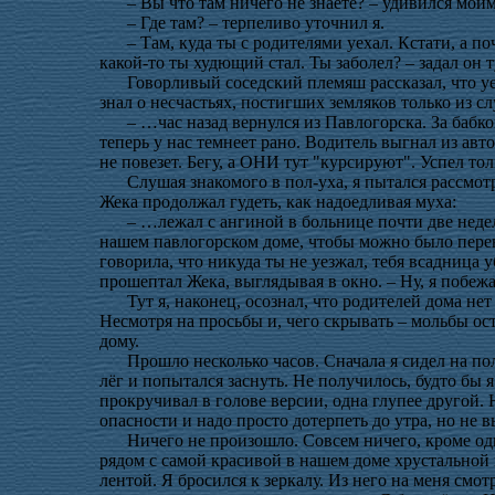
– Вы что там ничего не знаете? – удивился моим
– Где там? – терпеливо уточнил я.
– Там, куда ты с родителями уехал. Кстати, а п
какой-то ты худющий стал. Ты заболел? – задал он 
Говорливый соседский племяш рассказал, что уех
знал о несчастьях, постигших земляков только из сл
– …час назад вернулся из Павлогорска. За бабко
теперь у нас темнеет рано. Водитель выгнал из авто
не повезет. Бегу, а ОНИ тут "курсируют". Успел тол
Слушая знакомого в пол-уха, я пытался рассмотр
Жека продолжал гудеть, как надоедливая муха:
– …лежал с ангиной в больнице почти две неде
нашем павлогорском доме, чтобы можно было переве
говорила, что никуда ты не уезжал, тебя всадница
прошептал Жека, выглядывая в окно. – Ну, я побежал
Тут я, наконец, осознал, что родителей дома не
Несмотря на просьбы и, чего скрывать – мольбы ост
дому.
Прошло несколько часов. Сначала я сидел на пол
лёг и попытался заснуть. Не получилось, будто бы я
прокручивал в голове версии, одна глупее другой. 
опасности и надо просто дотерпеть до утра, но не
Ничего не произошло. Совсем ничего, кроме од
рядом с самой красивой в нашем доме хрустальной 
лентой. Я бросился к зеркалу. Из него на меня см