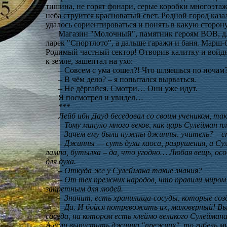
тишина, не горят фонари, серые коробки многоэтаж
неба струится красноватый свет. Родной город каза
удалось сориентироваться и понять в какую сторон
Магазин "Молочный", памятник героям ВОВ, д
ларек "Спортлото", а дальше гаражи и баня. Марш-
Родимый частный сектор! Отворив калитку и войдя 
к земле, зашептал на ухо:
– Совсем с ума сошел?! Что шляешься по ночам
– В чём дело? – я попытался вырваться.
– Не дёргайся. Смотри… Они уже идут.
Я посмотрел и увидел…
***
Лейб ибн Дауд беседовал со своим учеником, так
– Тому минуло много веков, как царь Сулейман п
– Зачем ему были нужны джинны, учитель? – сп
– Джинны — суть духи хаоса, разрушения, а Сул
лампа, бутылка – да, что угодно… Любая вещь, о
для духа.
– Откуда же у Сулеймана такие знания?
– От тех прежних народов, что правили миром 
запретным для людей.
– Значит, есть хранилища-сосуды, которые созд
– Да. И бойся потревожить их, маловерный! Вы
сосуда, на котором есть клеймо великого Сулеймана
А если выпустить джинна "прежних", то гибель мн