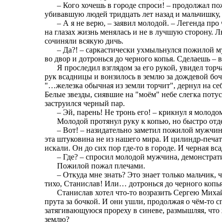
– Кого хочешь в городе спроси! – продолжал пож
убивавшую людей тридцать лет назад и мальчишку, в
– А я не верю, – заявил молодой. – Легенда про
на глазах жизнь менялась и не в лучшую сторону. 
сочиняли всякую дичь.
– Да?! – саркастически ухмыльнулся пожилой му
во двор и дотронься до черного копья. Сделаешь – в
Я проследил взглядом за его рукой, увидел тор
рук всадницы и вонзилось в землю за дождевой бо
"…железка обычная из земли торчит", дернул на себ
Белые звезды, сиявшие на "моём" небе слегка потус
заструился черный пар.
– Эй, парень! Не тронь его! – крикнул я молодом
Молодой протянул руку к копью, но быстро отд
– Вот! – назидательно заметил пожилой мужчина
эта штуковина не из нашего мира. И цилиндр-печат
искали. Он до сих пор где-то в городе. И черная вс
– Где? – спросил молодой мужчина, демонстрат
Пожилой пожал плечами.
– Откуда мне знать? Это знает только мальчик,
тихо, Станислав! Или… дотронься до черного копья
Станислав хотел что-то возразить Сергею Михай
прута за бочкой. И они ушли, продолжая о чём-то сп
затягивающуюся прореху в синеве, размышляя, что 
землю?