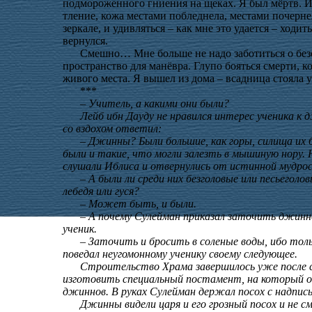
подмороженного гниения на щеках. Я был мёртв. И,
тление, кожа местами побледнела, местами почерне
зеркале, и удивляться – как мне это удается – ходит
вернулся.
Смешно… Мне больше не надо заботиться о безо
пространство для манёвра. Глупо бояться смерти, ко
живого места. Я вышел из дома – всадница стояла 
***
– Учитель, а какими они были?
Лейб ибн Дауду не нравился интерес ученика к д
со вздохом ответил:
– Джинны? Были большие, как горы, силища их б
были и такие, что могли залезть в мышиную нору. Н
слушали Иблиса и отвернулись от истинной мудро
– А были ли среди них безголовые или песьегол
лебедя или гуся?
– Может быть, и были.
– А почему Сулейман приказал заточить джиннов
ученик.
– Заточить и бросить в соленые воды, ибо тол
поведал неугомонному ученику своему следующее.
Строительство Храма завершилось уже после см
изготовить специальный постамент, на который он
джиннов. В руках Сулейман держал посох с надпис
Джинны видели царя и его грозный посох и не с