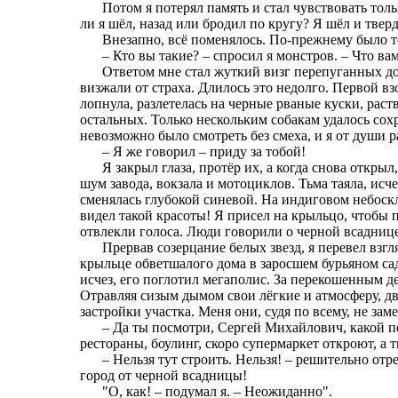
Потом я потерял память и стал чувствовать тол
ли я шёл, назад или бродил по кругу? Я шёл и твер
Внезапно, всё поменялось. По-прежнему было те
– Кто вы такие? – спросил я монстров. – Что в
Ответом мне стал жуткий визг перепуганных до
визжали от страха. Длилось это недолго. Первой в
лопнула, разлетелась на черные рваные куски, раст
остальных. Только нескольким собакам удалось сохр
невозможно было смотреть без смеха, и я от души р
– Я же говорил – приду за тобой!
Я закрыл глаза, протёр их, а когда снова открыл
шум завода, вокзала и мотоциклов. Тьма таяла, исч
сменялась глубокой синевой. На индиговом небоскл
видел такой красоты! Я присел на крыльцо, чтобы п
отвлекли голоса. Люди говорили о черной всаднице
Прервав созерцание белых звезд, я перевел вз
крыльце обветшалого дома в заросшем бурьяном са
исчез, его поглотил мегаполис. За перекошенным 
Отравляя сизым дымом свои лёгкие и атмосферу, 
застройки участка. Меня они, судя по всему, не зам
– Да ты посмотри, Сергей Михайлович, какой п
рестораны, боулинг, скоро супермаркет откроют, а
– Нельзя тут строить. Нельзя! – решительно отр
город от черной всадницы!
"О, как! – подумал я. – Неожиданно".