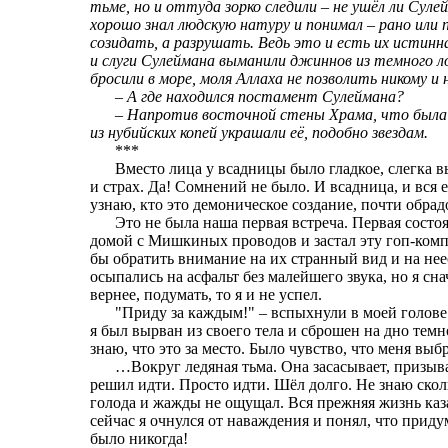
тьме, но и оттуда зорко следили – не ушёл ли Су
хорошо знал людскую натуру и понимал – рано или
созидать, а разрушать. Ведь это и есть их истинн
и слуги Сулеймана выманили джиннов из темного ло
бросили в море, моля Аллаха не позволить никому и 
– А где находился постамент Сулеймана?
– Напротив восточной стены Храма, что была 
из нубийских копей украшали её, подобно звездам.
***
Вместо лица у всадницы было гладкое, слегка в
и страх. Да! Сомнений не было. И всадница, и вся е
узнаю, кто это демоническое создание, почти обрад
Это не была наша первая встреча. Первая состоя
домой с Мишкиных проводов и застал эту гоп-ко
бы обратить внимание на их странный вид и на не
осыпались на асфальт без малейшего звука, но я сн
вернее, подумать, то я и не успел.
"Приду за каждым!" – вспыхнули в моей голове 
я был вырван из своего тела и сброшен на дно темно
знаю, что это за место. Было чувство, что меня вы
…Вокруг ледяная тьма. Она засасывает, призывая
решил идти. Просто идти. Шёл долго. Не знаю скол
голода и жажды не ощущал. Вся прежняя жизнь каза
сейчас я очнулся от наваждения и понял, что приду
было никогда!