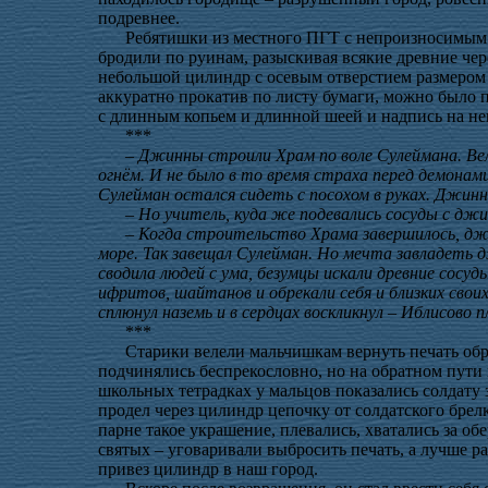
подревнее.
Ребятишки из местного ПГТ с непроизносимым 
бродили по руинам, разыскивая всякие древние че
небольшой цилиндр с осевым отверстием размером
аккуратно прокатив по листу бумаги, можно было 
с длинным копьем и длинной шеей и надпись на не
***
– Джинны строили Храм по воле Сулеймана. Вел
огнём. И не было в то время страха перед демона
Сулейман остался сидеть с посохом в руках. Джинн
– Но учитель, куда же подевались сосуды с дж
– Когда строительство Храма завершилось, джи
море. Так завещал Сулейман. Но мечта завладеть
сводила людей с ума, безумцы искали древние сосуд
ифритов, шайтанов и обрекали себя и близких свои
сплюнул наземь и в сердцах воскликнул – Иблисово п
***
Старики велели мальчишкам вернуть печать обра
подчинялись беспрекословно, но на обратном пути
школьных тетрадках у мальцов показались солдату 
продел через цилиндр цепочку от солдатского брел
парне такое украшение, плевались, хватались за о
святых – уговаривали выбросить печать, а лучше р
привез цилиндр в наш город.