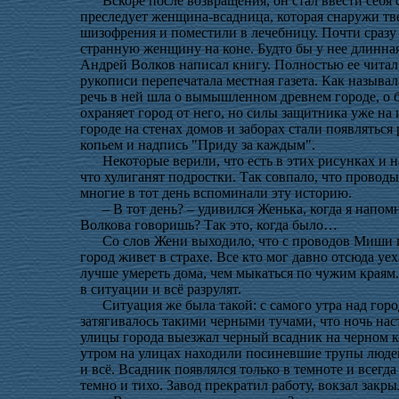
Вскоре после возвращения, он стал ввести себя 
преследует женщина-всадница, которая снаружи тве
шизофрения и поместили в лечебницу. Почти сразу 
странную женщину на коне. Будто бы у нее длинная
Андрей Волков написал книгу. Полностью ее читал,
рукописи перепечатала местная газета. Как называла
речь в ней шла о вымышленном древнем городе, о б
охраняет город от него, но силы защитника уже на и
городе на стенах домов и заборах стали появлятьс
копьем и надпись "Приду за каждым".
Некоторые верили, что есть в этих рисунках и 
что хулиганят подростки. Так совпало, что проводы
многие в тот день вспоминали эту историю.
– В тот день? – удивился Женька, когда я напо
Волкова говоришь? Так это, когда было…
Со слов Жени выходило, что с проводов Миши и
город живет в страхе. Все кто мог давно отсюда уех
лучше умереть дома, чем мыкаться по чужим краям. 
в ситуации и всё разрулят.
Ситуация же была такой: с самого утра над горо
затягивалось такими черными тучами, что ночь нас
улицы города выезжал черный всадник на черном 
утром на улицах находили посиневшие трупы людей
и всё. Всадник появлялся только в темноте и всегда
темно и тихо. Завод прекратил работу, вокзал закры