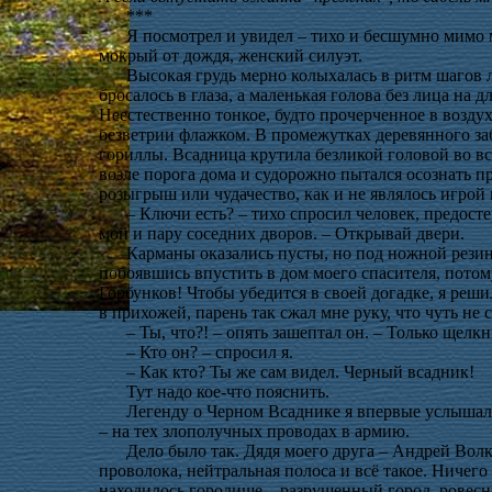
***
Я посмотрел и увидел – тихо и бесшумно мимо 
мокрый от дождя, женский силуэт.
Высокая грудь мерно колыхалась в ритм шагов 
бросалось в глаза, а маленькая голова без лица на 
Неестественно тонкое, будто прочерченное в возд
безветрии флажком. В промежутках деревянного заб
гориллы. Всадница крутила безликой головой во вс
возле порога дома и судорожно пытался осознать п
розыгрыш или чудачество, как и не являлось игрой
– Ключи есть? – тихо спросил человек, предост
мой и пару соседних дворов. – Открывай двери.
Карманы оказались пусты, но под ножной резин
побоявшись впустить в дом моего спасителя, потом
Горбунков! Чтобы убедится в своей догадке, я реши
в прихожей, парень так сжал мне руку, что чуть не 
– Ты, что?! – опять зашептал он. – Только щелкн
– Кто он? – спросил я.
– Как кто? Ты же сам видел. Черный всадник!
Тут надо кое-что пояснить.
Легенду о Черном Всаднике я впервые услышал в
– на тех злополучных проводах в армию.
Дело было так. Дядя моего друга – Андрей Волк
проволока, нейтральная полоса и всё такое. Ничего
находилось городище – разрушенный город, ровесн