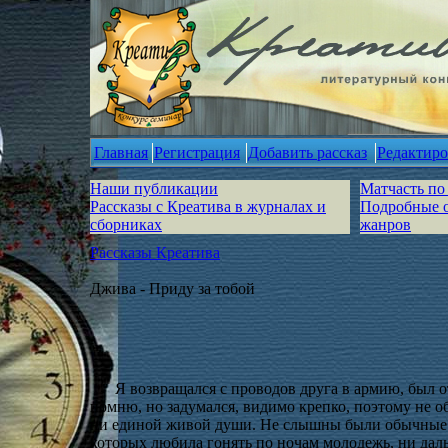
Главная
Регистрация
Добавить рассказ
Редактиро
Наши публикации
Матчасть по
Рассказы с Креатива в журналах и
Подробные 
сборниках
жанров
Рассказы Креатива
Джива - Приду за тобой
Я возвращался с проводов друга в армию, был о
помню, но задумался, видимо крепко, поэтому не о
ни единой живой души. Не слышны были обычные го
которых любила гонять по ночам молодежь, ни даль