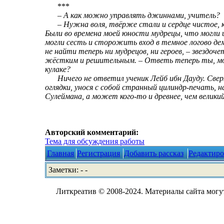
***
– А как можно управлять джиннами, учитель?
– Нужна воля, твёрже стали и сердце чистое, ка
Были во времена моей юности мудрецы, что могли 
могли сесть и сторожить вход в темное логово дем
не найти теперь ни мудрецов, ни героев, – звездочет
жёстким и решительным. – Ответь теперь ты, мо
кулаке?
Ничего не ответил ученик Лейб ибн Дауду. Свер
оглядки, унося с собой странный цилиндр-печать, 
Сулеймана, а может кого-то и древнее, чем велики
Авторский комментарий:
Тема для обсуждения работы
Главная
Регистрация
Добавить рассказ
Редактиро
Заметки: - -
Литкреатив © 2008-2024. Материалы сайта могут