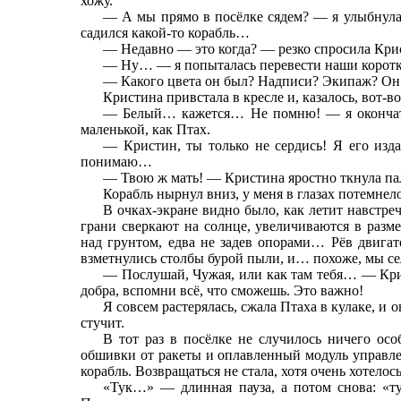
хожу.
— А мы прямо в посёлке сядем? — я улыбнулась
садился какой-то корабль…
— Недавно — это когда? — резко спросила Кри
— Ну… — я попыталась перевести наши коротк
— Какого цвета он был? Надписи? Экипаж? Он у
Кристина привстала в кресле и, казалось, вот-в
— Белый… кажется… Не помню! — я окончатель
маленькой, как Птах.
— Кристин, ты только не сердись! Я его изд
понимаю…
— Твою ж мать! — Кристина яростно ткнула па
Корабль нырнул вниз, у меня в глазах потемнело
В очках-экране видно было, как летит навстр
грани сверкают на солнце, увеличиваются в разм
над грунтом, едва не задев опорами… Рёв двигат
взметнулись столбы бурой пыли, и… похоже, мы се
— Послушай, Чужая, или как там тебя… — Крис
добра, вспомни всё, что сможешь. Это важно!
Я совсем растерялась, сжала Птаха в кулаке, и
стучит.
В тот раз в посёлке не случилось ничего осо
обшивки от ракеты и оплавленный модуль управлен
корабль. Возвращаться не стала, хотя очень хотелось
«Тук…» — длинная пауза, а потом снова: «т