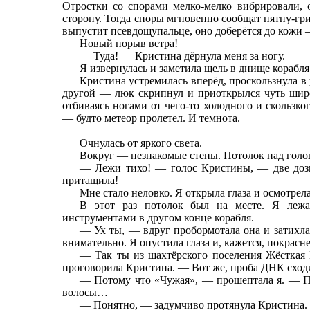
Отростки со спорами мелко-мелко вибрировали, 
сторону. Тогда споры мгновенно сообщат пятну-г
выпустит псевдощупальце, оно доберётся до кожи 
Новый порыв ветра!
— Туда! — Кристина дёрнула меня за ногу.
Я извернулась и заметила щель в днище корабл
Кристина устремилась вперёд, проскользнула в
другой — люк скрипнул и приоткрылся чуть шире
отбиваясь ногами от чего-то холодного и скольз
— будто метеор пролетел. И темнота.
Очнулась от яркого света.
Вокруг — незнакомые стены. Потолок над голо
— Лежи тихо! — голос Кристины, — две дозы 
притащила!
Мне стало неловко. Я открыла глаза и осмотрела
В этот раз потолок был на месте. Я лежа
инструментами в другом конце корабля.
— Ух ты, — вдруг пробормотала она и затихла
внимательно. Я опустила глаза и, кажется, покрасне
— Так ты из шахтёрского поселения Жёсткая
проговорила Кристина. — Вот же, проба ДНК сходи
— Потому что «Чужая», — прошептала я. — По
волосы…
— Понятно, — задумчиво протянула Кристина.