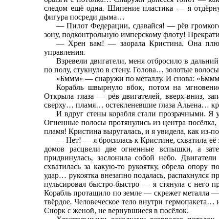
следом ещё одна. Шипение пластика — я отдёрн
фигура посреди дыма…
— Пилот Федерации, сдавайся! — рёв громког
зону, подконтрольную имперскому флоту! Прекрати
— Хрен вам! — заорала Кристина. Она плюх
управления.
Взревели двигатели, меня отбросило в дальний 
по полу, стукнуло в стену. Голова… золотые воло
«Бммм» — снаружи по металлу. И снова: «Бмм
Корабль швырнуло вбок, потом на мгновени
Открыла глаза — рёв двигателей, вверх-вниз, за
сверху… пламя… остекленевшие глаза Альена… к
И вдруг стены корабля стали прозрачными. Я 
Огненные полосы протянулись из центра посёлка,
пламя! Кристина выругалась, и я увидела, как из-
— Нет! — я бросилась к Кристине, схватила её 
домов расцвели две огненные вспышки, а зате
придвинулась, заслонила собой небо. Двигател
схватилась за какую-то рукоятку, обрела опору
удар… рукоятка внезапно подалась, распахнулся п
пульсировал быстро-быстро — я стянула с него п
Корабль протащило по земле — скрежет металла — 
твёрдое. Человеческое тело внутри гермопакета… 
Снорк с женой, не вернувшиеся в посёлок.