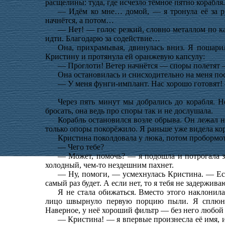
расщелины: туда, где исчезло тёмное пятно корабля.
— Идём ко мне… домой, — я тронула её за ру
начнётся, а потом…
— Нет! — голос резкий, словно металлом по 
идти. Благодарю за содействие…
Она, прихрамывая, двинулась вниз. Я пошари
Кристину и протянула ей оранжевую капсулу:
— Проглоти! Ветер начнётся — споры полетят 
Она остановилась и снисходительно на меня по
— У меня фунги-имплант. Нас хорошо готовят!
Через пять минут мы добрались до корабля. Н
бросать, она ведь про споры так и не дослушала.
Корабль остановился возле обрыва. Он лежал 
только опоры покорёжило. Я раньше уже видела ко
Кристина поколдовала у люка, потом пробормота
— Чего тебе?
— Может, помочь? — я подошла и потрогала з
холодный, чем-то нездешним пахнет.
— Ну, помоги, — усмехнулась Кристина. — Ес
самый раз будет. А если нет, то я тебя не задержива
Я не стала обижаться. Вместо этого наклонила
лицо швырнуло первую порцию пыли. Я сплюнул
Наверное, у неё хороший фильтр — без него любой
— Кристина! — я впервые произнесла её имя, и 