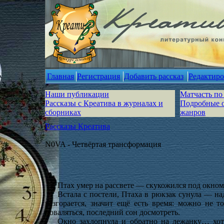
Главная
Регистрация
Добавить рассказ
Редактиро
Наши публикации
Матчасть по
Рассказы с Креатива в журналах и
Подробные 
сборниках
жанров
Рассказы Креатива
N0VA - Четвёртая трансформация
Птах умер на рассвете — скукожился под окном 
Встала с постели, Птаха в рюкзак сунула — над
разгорается, значит ещё есть время: можно не т
поваляться, последний сон досмотреть.
Окно захлопнула и обратно на лежанку… хотя