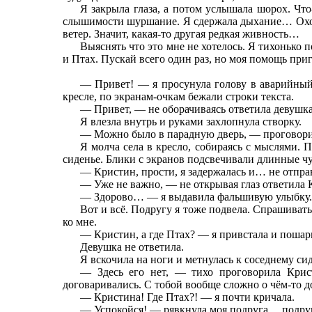
Я закрыла глаза, а потом услышала шорох. Чт
слышимости шуршание. Я сдержала дыхание… Охот
ветер. Значит, какая-то другая редкая живность…
Выяснять что это мне не хотелось. Я тихонько 
и Птах. Пускай всего один раз, но моя помощь приг
— Привет! — я просунула голову в аварийный
кресле, по экранам-очкам бежали строки текста.
— Привет, — не оборачиваясь ответила девушка, 
Я влезла внутрь и руками захлопнула створку.
— Можно было в парадную дверь, — проговори
Я молча села в кресло, собираясь с мыслями. 
сиденье. Блики с экранов подсвечивали длинные 
— Кристин, прости, я задержалась и… не отпра
— Уже не важно, — не открывая глаз ответила 
— Здорово… — я выдавила фальшивую улыбку. —
Вот и всё. Подругу я тоже подвела. Спрашивать
ко мне.
— Кристин, а где Птах? — я привстала и пошар
Девушка не ответила.
Я вскочила на ноги и метнулась к соседнему 
— Здесь его нет, — тихо проговорила Крис
договаривались. С тобой вообще сложно о чём-то д
— Кристина! Где Птах?! — я почти кричала.
— Успокойся! — рявкнула моя подруга… подруга