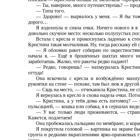
— Ты, наверное, много путешествуешь? — прод
— Типа того.
— Здорово! — вырвалось у меня. — Я бы тоже 
дорого…
Я вздохнула и сняла очки. Ничего нового я в
довольно скучное место: несколько полупустых п
Встала с кресла и прикоснулась ладонью к сте
Кристина такая молчаливая. Ну, тогда расскажу ей о
— Я обломки ракет собираю по окрестностям,
начала я. — Ещё в брошенных шахтах много и
заработаешь. Жалко, что ракеты редко падают!
— Редко, говоришь? — нахмурилась Кристи
оттуда!
Она вскочила с кресла и возбуждённо махну
рукоятки на стене — похоже, там был люк в другой 
— Сядь на место, — отчеканила Кристина, не сп
Я вернулась в кресло и снова надела очки. Пото
— Кристина, а у тебя дома есть питомец? — 
пульсацией, — кошка или собака, я в сериалах вид
— У вас только люди приживаются, — стран
Кажется, подлетаем!
Она пробежалась пальцами по мембране, и кора
Я покрутила головой — картинка на экране б
грунта и редкими вкраплениями ярко-оранжевых г