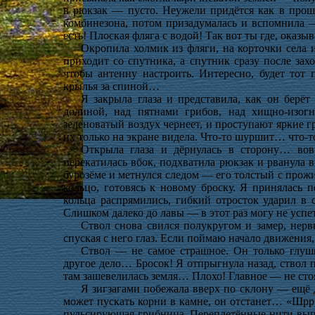
в рюкзак — пусто. Неужели придётся как в прошл
комбинезона, потом призадумалась и вспомнила
есть! Плоская фляга с водой! Так вот ты где, ока
Окропила холмик из фляги, на корточки села 
приходит со спутника, а спутник сразу после за
чтобы антенну настроить. Интересно, будет тот 
крылья за спиной…
Я закрыла глаза и представила, как он берё
долиной, над пятнами грибов, над хищно-изо
зеленоватый воздух чернеет, и проступают яркие г
их только на экране видела. Что-то шуршит… что-
Открыла глаза и дёрнулась в сторону… вовр
перекатилась вбок, подхватила рюкзак и рванула 
бурозёме и метнулся следом — его толстый с прожи
кольцо, готовясь к новому броску. Я принялась п
кольца распрямились, гибкий отросток ударил в 
Слишком далеко до лавы — в этот раз могу не успе
Ствол снова свился полукругом и замер, нерв
спуская с него глаз. Если поймаю начало движения
Ствол — не самое страшное. Он только глуш
другое дело… Бросок! Я отпрыгнула назад, ствол 
там зашевелилась земля… Плохо! Главное — не стоя
Я зигзагами побежала вверх по склону — ещё д
может пускать корни в камне, он отстанет… «Шррр
пульсирующая грибница. Переплетённые нити вып