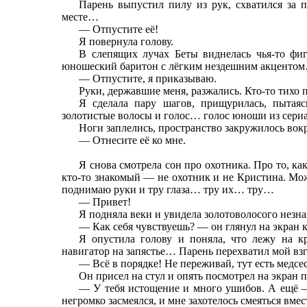
Парень выпустил пилу из рук, схватился за 
месте…
— Отпустите её!
Я повернула голову.
В слепящих лучах Беты виднелась чья-то фи
юношеский баритон с лёгким нездешним акценто
— Отпустите, я приказываю.
Руки, державшие меня, разжались. Кто-то тихо 
Я сделала пару шагов, прищурилась, пытаясь
золотистые волосы и голос… голос юноши из сериал
Ноги заплелись, пространство закружилось вокр
— Отнесите её ко мне.
Я снова смотрела сон про охотника. Про то, ка
кто-то знакомый — не охотник и не Кристина. Мож
поднимаю руки и тру глаза… тру их… тру…
— Привет!
Я подняла веки и увидела золотоволосого незна
— Как себя чувствуешь? — он глянул на экран к
Я опустила голову и поняла, что лежу на к
навигатор на запястье… Парень перехватил мой вз
— Всё в порядке! Не переживай, тут есть медсе
Он присел на стул и опять посмотрел на экран 
— У тебя истощение и много ушибов. А ещё 
негромко засмеялся, и мне захотелось смеяться вмес