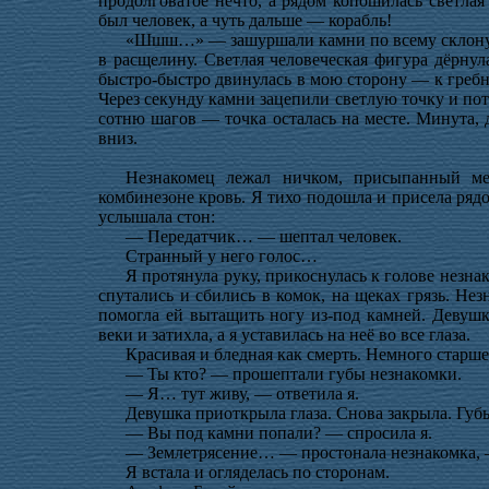
продолговатое нечто, а рядом копошилась светла
был человек, а чуть дальше — корабль!
«Шшш…» — зашуршали камни по всему склону. 
в расщелину. Светлая человеческая фигура дёрнул
быстро-быстро двинулась в мою сторону — к гребню
Через секунду камни зацепили светлую точку и по
сотню шагов — точка осталась на месте. Минута,
вниз.
Незнакомец лежал ничком, присыпанный ме
комбинезоне кровь. Я тихо подошла и присела рядо
услышала стон:
— Передатчик… — шептал человек.
Странный у него голос…
Я протянула руку, прикоснулась к голове незн
спутались и сбились в комок, на щеках грязь. Нез
помогла ей вытащить ногу из-под камней. Девушк
веки и затихла, а я уставилась на неё во все глаза.
Красивая и бледная как смерть. Немного старш
— Ты кто? — прошептали губы незнакомки.
— Я… тут живу, — ответила я.
Девушка приоткрыла глаза. Снова закрыла. Губ
— Вы под камни попали? — спросила я.
— Землетрясение… — простонала незнакомка, 
Я встала и огляделась по сторонам.