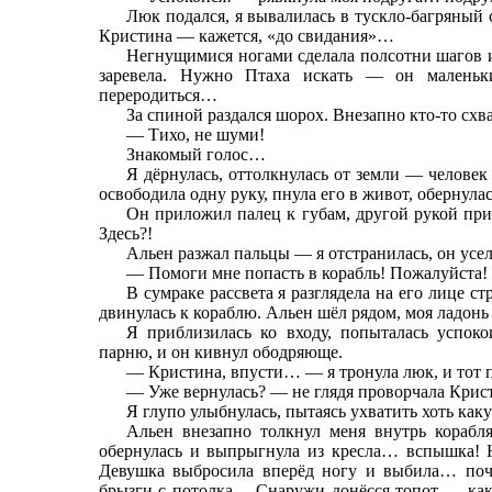
Люк подался, я вывалилась в тускло-багряный с
Кристина — кажется, «до свидания»…
Негнущимися ногами сделала полсотни шагов и 
заревела. Нужно Птаха искать — он маленьк
переродиться…
За спиной раздался шорох. Внезапно кто-то схв
— Тихо, не шуми!
Знакомый голос…
Я дёрнулась, оттолкнулась от земли — человек
освободила одну руку, пнула его в живот, обернул
Он приложил палец к губам, другой рукой при
Здесь?!
Альен разжал пальцы — я отстранилась, он усел
— Помоги мне попасть в корабль! Пожалуйста!
В сумраке рассвета я разглядела на его лице с
двинулась к кораблю. Альен шёл рядом, моя ладонь
Я приблизилась ко входу, попыталась успок
парню, и он кивнул ободряюще.
— Кристина, впусти… — я тронула люк, и тот 
— Уже вернулась? — не глядя проворчала Крис
Я глупо улыбнулась, пытаясь ухватить хоть ка
Альен внезапно толкнул меня внутрь корабля
обернулась и выпрыгнула из кресла… вспышка! На
Девушка выбросила вперёд ногу и выбила… поч
брызги с потолка… Снаружи донёсся топот — как