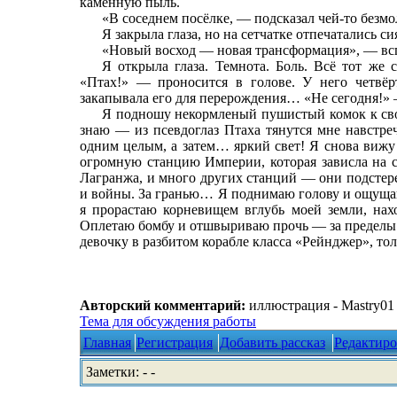
каменную пыль.
«В соседнем посёлке, — подсказал чей-то бе
Я закрыла глаза, но на сетчатке отпечатались
«Новый восход — новая трансформация», — всп
Я открыла глаза. Темнота. Боль. Всё тот же
«Птах!» — проносится в голове. У него четвёр
закапывала его для перерождения… «Не сегодня!» 
Я подношу некормленый пушистый комок к сво
знаю — из псевдоглаз Птаха тянутся мне навстре
одним целым, а затем… яркий свет! Я снова виж
огромную станцию Империи, которая зависла на 
Лагранжа, и много других станций — они подстере
и войны. За гранью… Я поднимаю голову и ощущаю
я прорастаю корневищем вглубь моей земли, на
Оплетаю бомбу и отшвыриваю прочь — за пределы 
девочку в разбитом корабле класса «Рейнджер», т
Авторский комментарий:
иллюстрация - Mastry01
Тема для обсуждения работы
Главная
Регистрация
Добавить рассказ
Редактиро
Заметки: - -