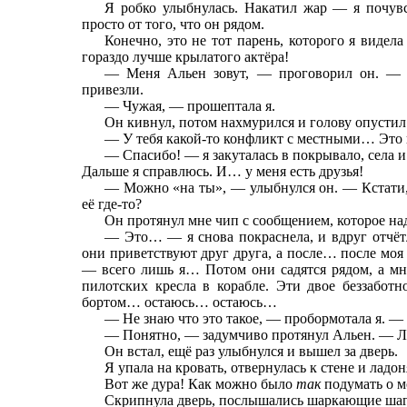
Я робко улыбнулась. Накатил жар — я почувс
просто от того, что он рядом.
Конечно, это не тот парень, которого я видела
гораздо лучше крылатого актёра!
— Меня Альен зовут, — проговорил он. — 
привезли.
— Чужая, — прошептала я.
Он кивнул, потом нахмурился и голову опустил
— У тебя какой-то конфликт с местными… Это н
— Спасибо! — я закуталась в покрывало, села 
Дальше я справлюсь. И… у меня есть друзья!
— Можно «на ты», — улыбнулся он. — Кстати, о
её где-то?
Он протянул мне чип с сообщением, которое на
— Это… — я снова покраснела, и вдруг отчётл
они приветствуют друг друга, а после… после моя 
— всего лишь я… Потом они садятся рядом, а мн
пилотских кресла в корабле. Эти двое беззаботн
бортом… остаюсь… остаюсь…
— Не знаю что это такое, — пробормотала я. —
— Понятно, — задумчиво протянул Альен. — Лад
Он встал, ещё раз улыбнулся и вышел за дверь.
Я упала на кровать, отвернулась к стене и ладо
Вот же дура! Как можно было
так
подумать о м
Скрипнула дверь, послышались шаркающие шаги