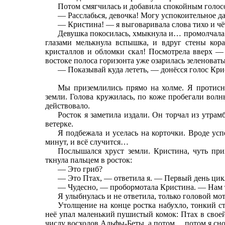
Потом смягчилась и добавила спокойным голос
— Расслабься, девочка! Могу успокоительное д
— Кристина! — я выговаривала слова тихо и чё
Девушка покосилась, хмыкнула и… промолчала
глазами мелькнула вспышка, и вдруг стены кор
кристаллов и обломки скал! Посмотрела вверх — 
востоке полоса горизонта уже озарилась зеленов
— Показывай куда лететь, — донёсся голос Крис
Мы приземлились прямо на холме. Я протисн
земли. Голова кружилась, по коже пробегали вол
действовало.
Росток я заметила издали. Он торчал из утрам
ветерке.
Я подбежала и уселась на корточки. Вроде ус
минут, и всё случится…
Послышался хруст земли. Кристина, чуть при
ткнула пальцем в росток:
— Это гриб?
— Это Птах, — ответила я. — Первый день цикл
— Чудесно, — пробормотала Кристина. — Нам т
Я улыбнулась и не ответила, только головой мо
Утолщение на конце ростка набухло, тонкий ст
неё упал маленький пушистый комок: Птах в свое
числу восходов Альфы-Беты, а потом… потом я сн