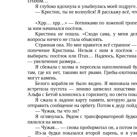
Птахом…
Я глубоко вдохнула и улыбнулась моей подруге.
— Кристин, ты не волнуйся! Я расскажу всё, 
«Хрр… хрр…» — ботинками по хоженой тропе. 
за ним начинался посёлок.
Кристина не пошла. «Сходи сама, у меня дел
вопросы ничего не стала объяснять.
Странная она. Но мне нравится всё странное 
попечение Кристины. Нельзя с ним в посёлок —
выбирать: посёлок или Птах… Надеюсь, Кристина 
— увеличение размера…
Я сбежала с холма и пересекла наполненный б
там, где их нет, такими вот рвами. Грибы-охотни
могут камень.
Белого корабля не было видно. Я миновала не
встретила пустота — лениво шевелил лопастями
Альфа с Бетой клонились к горизонту, но света по
Я сжала в ладони карту памяти, которую дала
отправить сообщение на орбиту. Потом к деду пойд
— Чужая, ты что ли?
Я оглянулась. Рядом с трансформаторной будк
пялился на меня.
— Чужая… — снова пробормотал он, а потом по
Из-за будки показался второй парень, и я у