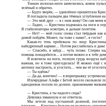
Тонкие волоски-нити шевелились, комок пульс
зелёный и обратно.
— Будто зверёк, — удивлённо прошептала Крис
Я погладила пальцем два тёмных углубления на 
— Это мой друг — я с ним живу! Он сам меня на
— Ладно, — Кристина поднялась на ноги и отря
Я стабилизаторы осмотрю, и дальше полетим.
— Нет! — мой голос снова стал твёрдым как 
домой пойдём. Может, ты тоже с нами?.. в гости?
Какая-то тень пробежала по лицу Кристины.
набедренный карман… Потом расслабилась и даже —
— Спасибо, я зайду… чуть позже. Сперва над
помощь понадобится… а потом можно и к тебе дом
Я вскочила на ноги, полную грудь воздуха на
важная, но я тоже пригодилась! И можно ещё с н
антенну настроить, и угостить… чем же её угостить
— Ты идёшь?
— Да-да, конечно! — я вприпрыжку устремилась
Изумрудные Альфа с Бетой весело скользили по
однодневок ползли по долине, оранжевыми мазкам
— Кристина, а ты надолго сюда?
Девушка хмыкнула и не ответила.
Мы летели над пустынной долиной, постепен
плоским — Кристина больше не включала «прозрачн