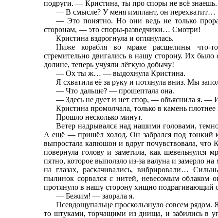
подруги. — Кристина, ты про споры не всё знаешь.
— В смысле? У меня имплант, он перехватит…
— Это понятно. Но они ведь не только прора
сторонам, — это споры-разведчики… Смотри!
Кристина вздрогнула и оглянулась.
Ниже корабля во мраке расщелины что-то
стремительно двигались в нашу сторону. Их было
долине, теперь учуяли лёгкую добычу!
— Ох ты ж… — выдохнула Кристина.
Я схватила её за руку и потянула вниз. Мы зап
— Что дальше? — прошептала она.
— Здесь не дует и нет спор, — объяснила я. —
Кристина промолчала, только в камень плотнее 
Прошло несколько минут.
Ветер надрывался над нашими головами, темнот
А ещё — пришёл холод. Он забрался под тонкий к
выпростала капюшон и вдруг почувствовала, что К
повернула голову и заметила, как шевельнулся м
пятно, которое выползло из-за валуна и замерло на
на глазах, раскачивались, вибрировали… Силь
пылинок сорвался с нитей, невесомым облаком оку
протянуло в нашу сторону хищно подрагивающий
— Бежим! — заорала я.
Псевдощупальце проскользнуло совсем рядом. 
то штуками, торчащими из днища, и забились в у