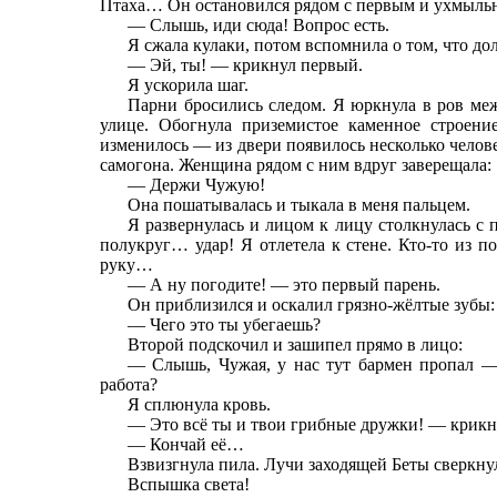
Птаха… Он остановился рядом с первым и ухмыльн
— Слышь, иди сюда! Вопрос есть.
Я сжала кулаки, потом вспомнила о том, что д
— Эй, ты! — крикнул первый.
Я ускорила шаг.
Парни бросились следом. Я юркнула в ров межд
улице. Обогнула приземистое каменное строени
изменилось — из двери появилось несколько челов
самогона. Женщина рядом с ним вдруг заверещала:
— Держи Чужую!
Она пошатывалась и тыкала в меня пальцем.
Я развернулась и лицом к лицу столкнулась с 
полукруг… удар! Я отлетела к стене. Кто-то из п
руку…
— А ну погодите! — это первый парень.
Он приблизился и оскалил грязно-жёлтые зубы:
— Чего это ты убегаешь?
Второй подскочил и зашипел прямо в лицо:
— Слышь, Чужая, у нас тут бармен пропал —
работа?
Я сплюнула кровь.
— Это всё ты и твои грибные дружки! — крикн
— Кончай её…
Взвизгнула пила. Лучи заходящей Беты сверкн
Вспышка света!