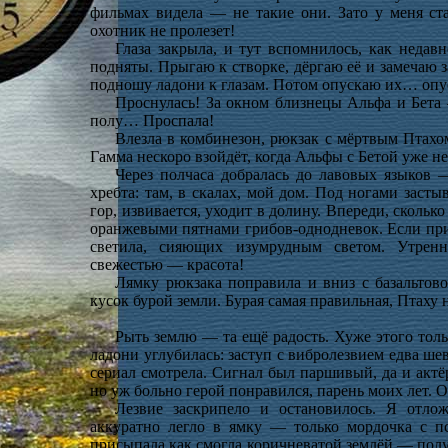
фильмах видела — не такие они. Зато у меня с
охотник не пролезет!
Глаза закрыла, и тут вспомнилось, как недав
подняты. Прыгаю к створке, дёргаю её и замечаю 
подношу ладони к глазам. Потом опускаю их… о
Проснулась! За окном близнецы Альфа и Бета 
полу… Проспала!
Влезла в комбинезон, рюкзак с мёртвым Птахом
Гамма нескоро взойдёт, когда Альфы с Бетой уже не
Через полчаса добралась до лавовых языков 
хребта: там, в скалах, мой дом. Под ногами зас
гор, извивается, уходит в долину. Впереди, скольк
оранжевыми пятнами грибов-однодневок. Если приг
светила, сияющих изумрудным светом. Утренн
свежестью — красота!
Лямку рюкзака поправила и вниз с базальтов
кусок бурой земли. Бурая самая правильная, Птаху 
Рыть землю — та ещё радость. Хуже этого тол
ладони углубилась: заступ с вибролезвием едва ше
сериал смотрела. Сигнал был паршивый, да и акт
но уж больно герой понравился, парень моих лет. 
Лезвие заскрипело и остановилось. Я отло
аккуратно легло в ямку — только мордочка с пс
присыпала как смогла коричневатой землёй — полу