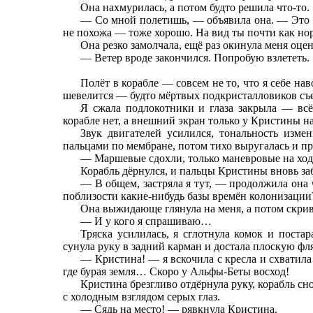
Она нахмурилась, а потом будто решила что-то.
— Со мной полетишь, — объявила она. — Это х
не похожа — тоже хорошо. На вид ты почти как н
Она резко замолчала, ещё раз окинула меня оце
— Ветер вроде закончился. Попробую взлететь.
Полёт в корабле — совсем не то, что я себе на
шевелится — будто мёртвых подкристалловиков съ
Я сжала подлокотники и глаза закрыла — всё
корабле нет, а внешний экран только у Кристины н
Звук двигателей усилился, тональность изме
пальцами по мембране, потом тихо выругалась и п
— Маршевые сдохли, только маневровые на ход
Корабль дёрнулся, и пальцы Кристины вновь за
— В общем, застряла я тут, — продолжила она 
поблизости какие-нибудь базы времён колонизации
Она выжидающе глянула на меня, а потом скрив
— И у кого я спрашиваю…
Тряска усилилась, я сглотнула комок и поста
сунула руку в задний карман и достала плоскую фля
— Кристина! — я вскочила с кресла и схватила
где бурая земля… Скоро у Альфы-Беты восход!
Кристина брезгливо отдёрнула руку, корабль сно
с холодным взглядом серых глаз.
— Сядь на место! — рявкнула Кристина.