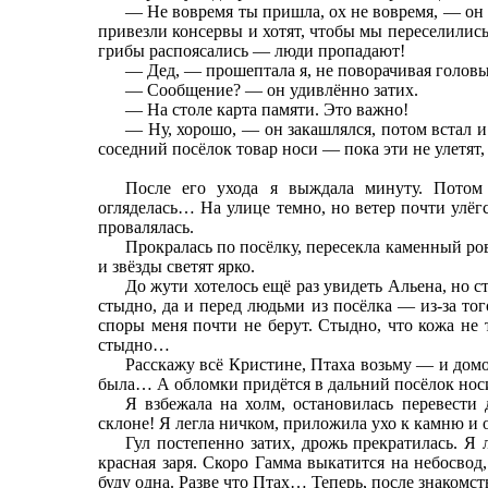
— Не вовремя ты пришла, ох не вовремя, — он 
привезли консервы и хотят, чтобы мы переселилис
грибы распоясались — люди пропадают!
— Дед, — прошептала я, не поворачивая голов
— Сообщение? — он удивлённо затих.
— На столе карта памяти. Это важно!
— Ну, хорошо, — он закашлялся, потом встал и
соседний посёлок товар носи — пока эти не улетят
После его ухода я выждала минуту. Потом 
огляделась… На улице темно, но ветер почти улёг
провалялась.
Прокралась по посёлку, пересекла каменный ров
и звёзды светят ярко.
До жути хотелось ещё раз увидеть Альена, но 
стыдно, да и перед людьми из посёлка — из-за тог
споры меня почти не берут. Стыдно, что кожа не
стыдно…
Расскажу всё Кристине, Птаха возьму — и дом
была… А обломки придётся в дальний посёлок носить
Я взбежала на холм, остановилась перевести 
склоне! Я легла ничком, приложила ухо к камню и 
Гул постепенно затих, дрожь прекратилась. Я 
красная заря. Скоро Гамма выкатится на небосвод
буду одна. Разве что Птах… Теперь, после знакомс