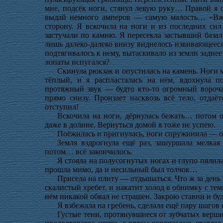
мне, подсёк ноги, стянул левую руку… Правой я с
выдай немного амперов — самую малость… «Вжж
сторону. Я вскочила на ноги и из последних сил
застучали по камню. Я пересекла застывший базал
лишь далеко-далеко внизу виднелось извивающееся
подтягивалось к нему, вытаскивало из земли задн
лопаты испугался?
Скинула рюкзак и опустилась на камень. Ноги 
тёплый, и я распласталась на нём, вдохнула 
протяжный звук — будто кто-то огромный вороча
прямо снизу. Пронзает насквозь всё тело, отда
отступил!
Вскочила на ноги, дёрнулась бежать… потом о
даже в долине. Вернуться домой я тоже не успею.
Поёжилась и пригнулась, ноги спружинила — о
Земля вздрогнула ещё раз, зашуршала мелкая
потом… всё закончилось.
Я стояла на полусогнутых ногах и глупо пялил
прошла мимо, да и несильный был толчок…
Присела на плиту — отдышаться. Что ж за день 
скалистый хребет, и накатит холод в обнимку с т
нём никакой обвал не страшен. Закрою ставни и буд
Я взбежала на гребень, сделала ещё пару шагов 
Густые тени, протянувшиеся от зубчатых верш