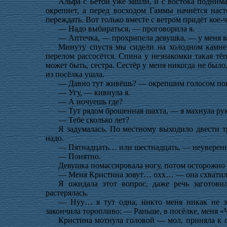
Альфа с Бетой уже зашли, и с востока поднима
окрепнет, а перед восходом Гаммы начнётся на
переждать. Вот только вместе с ветром придёт кое
— Надо выбираться, — проговорила я.
— Аптечка, — прохрипела девушка, — у меня в
Минуту спустя мы сидели на холодном камне
перелом рассосётся. Спина у незнакомки такая тёп
может быть, сестра. Сестёр у меня никогда не было,
из посёлка ушла.
— Давно тут живёшь? — окрепшим голосом пои
— Угу, — кивнула я.
— А ночуешь где?
— Тут рядом брошенная шахта, — я махнула ру
— Тебе сколько лет?
Я задумалась. По местному выходило двести т
надо.
— Пятнадцать… или шестнадцать, — неуверенно
— Понятно.
Девушка помассировала ногу, потом осторожно 
— Меня Кристина зовут… охх… — она схватилас
Я ожидала этот вопрос, даже речь заготови
растерялась.
— Нуу… я тут одна, никто меня никак не зо
закончила торопливо: — Раньше, в посёлке, меня «Ч
Кристина мотнула головой — мол, приняла к с