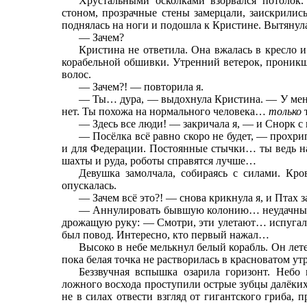
Хрустальными осколками взорвался потолок.
стоном, прозрачные стены замерцали, заискрилис
поднялась на ноги и подошла к Кристине. Вытянула
— Зачем?
Кристина не ответила. Она вжалась в кресло и
корабельной обшивки. Утренний ветерок, проникш
волос.
— Зачем?! — повторила я.
— Ты… дура, — выдохнула Кристина. — У мен
нет. Ты похожа на нормального человека…
только
— Здесь все люди! — закричала я, — и Снорк с
— Посёлка всё равно скоро не будет, — прохри
и для Федерации. Постоянные стычки… ты ведь 
шахты и руда, роботы справятся лучше…
Девушка замолчала, собираясь с силами. Кро
опускалась.
— Зачем всё это?! — снова крикнула я, и Птах з
— Аннулировать бывшую колонию… неудачный
дрожащую руку: — Смотри, эти улетают… испугали
был повод. Интересно, кто первый нажал…
Высоко в небе мелькнул белый корабль. Он лете
пока белая точка не растворилась в красноватом ут
Беззвучная вспышка озарила горизонт. Небо 
ложного восхода проступили острые зубцы далёких
не в силах отвести взгляд от гигантского гриба, 