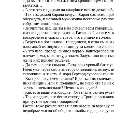
- Да вы что сынки, мы ж с ним кровопивцем смерт
валяетси…
- А что это ты дедуля на кладбище ночью делаешь
- Так это, домой барана веду…- баран согласно про
обсуждать, плюгавый мужичонка несколько раз по
собрание закончилось.
- Значит так дед, ща ты нам символ веры говоришь,
жизнерадостно потер ладони. Гассан собрал все мы
воскресенье и сказал первое, что пришло в голову.
- Верую я в бога сынки, триединого, в отца сына 
плюгавый потянулся к вампиру за колом, но его ос
-А это чего, правда, символ веры?- Заинтересован
плечами, мы, мол, откуда знаем. Задумчиво почесы
же из них примет решенье.
- Да символ, это символ.- Раздался суровый бас с ул
Ночь уже перевалила за вторую половину, воздух п
склонялась к закату. А лорд Герхард суровый как н
- Вы трое, вас, зачем наняли? Крестьян по склепам
инквизиции? Или я, по-вашему, не знаю что вы из
за чем в ночь погнали? Нечисть изводить?
- Как есть ваше благородие.- Отвечал в раз погру
- Так изводите, все бегом отсюда.- Троица расклан
припустил догонять товарищей.
Гассан тоже раскланялся и взяв барана за веревку 
недобрые мысли об оборотне якобы терроризирующем