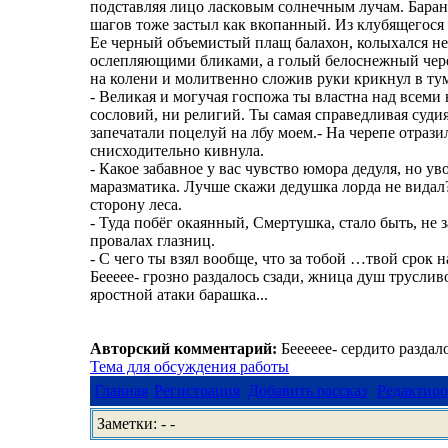
подставляя лицо ласковым солнечным лучам. Баран 
шагов тоже застыл как вкопанный. Из клубящегося
Ее черный объемистый плащ балахон, колыхался не
ослепляющими бликами, а голый белоснежный чере
на колени и молитвенно сложив руки крикнул в тум
- Великая и могучая госпожа ты властна над всеми
сословий, ни религий. Ты самая справедливая судия
запечатали поцелуй на лбу моем.- На черепе отрази
снисходительно кивнула.
- Какое забавное у вас чувство юмора дедуля, но у
маразматика. Лучше скажи дедушка лорда не видал?
сторону леса.
- Туда побёг окаянный, Смертушка, стало быть, не 
провалах глазниц.
- С чего ты взял вообще, что за тобой …твой срок 
Беееее- грозно раздалось сзади, жница душ трусливо
яростной атаки барашка...
Авторский комментарий:
Бееееее- сердито раздало
Тема для обсуждения работы
Главная
Регистрация
Добавить рассказ
Редактиро
Заметки: - -