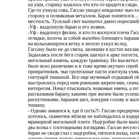
на уши, старику казалось что кто-то крадется сзад
Где-то ухнула сова, Гассан увидел невдалеке чью-т
сторону и позвякивая металлом. Баран попятился…С
местность. Тусклый свет выхватил давно поросший
-Уф - выдохнули баран и его хозяин.
-Уф - выдохнул филин, и кто-то коснулся плеча Гас
оглядки, волоча за собой жалобно блеющего бараш
на колыхающуюся ветку и весело ухнул вслед.
Гассану было не до смеха, засевшие в кустах вах
Задыхаясь после бега старик шагнул к арке погоста
могильный камень, каждую травинку. Но высветил 
было ясно различимо и в тоже время окутано серой
привратников, чьи гротескные пасти изогнула ухм
гнетущей тишиной. Все еще мучимый отдышкой обл
выстроились перед ним ровными шеренгами, сначал
интересом. Начал отыскивать знакомые имена, а по
рассказывая барану, какими при жизни были усопши
распутниками, барашек шел, понурив голову и жалоб
тишину.
- Однако замаялся я, хде б сесть?!- Гассан придирчи
хотелось, скамеечек вблизи не наблюдалось и вздор
мраморной могильной плите. Надгробие было выпо
два волка с плотоядными взглядами. Гассан весело 
баран не сводя глаз с надгробия, пятился назад, на
однако старик только смеялся над ним, попыхивая 