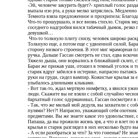
-Эй, человече закурить будет?- хриплый голос разд
выпала изо рта, а руки мелко затряслись. Медленно
Темнота взяла предложенное и прохрипела: Благода
Что-то прошуршало, и все вновь стихло. Старик ме
соседнего надгробия вился табачный дымок, резко 
девушкой…
Что-то толкнуло плиту снизу, человек широко раскр
Толкнуло еще, а потом еще с удвоенной силой. Бара
сторону низкого строения. В этот миг мраморная пл
ручка. Дальше Гассан смотреть не стал, едва вскочи
Тяжело дыша, они ворвались в ближайший склеп, с
Баран же прижав уши, отошел в темный уголок и тих
старик вдруг забился в истерике, напрасно пытаяс
руки на груди, сидел вампир. Кожистые крылья за е
улыбалось длинными клыками.
- Вот так-то, ждал мертвую нимфетку, а явился уж
люди. Скажите вы не взяли с собой случайно чесно
бархатный голос одурманивал, Гассан посмотрел в г
- Так, что же милый мой дедуля, вы захватили с с
пулями? Нет?! Напрасно, уважающий себя охотник 
предметами. Вы же знаете какое это удовольствие,
Папаша, да вы прожили жизнь зря, а что и влет по 
крылья и старик разглядел в них несколько будто 
- А если разобраться за что? За что гоненья? Не з