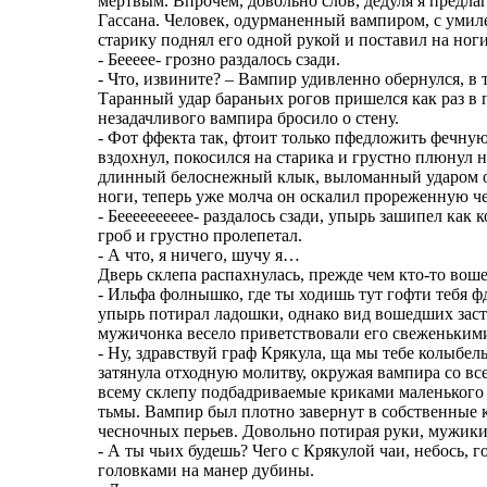
мертвым. Впрочем, довольно слов, дедуля я предл
Гассана. Человек, одурманенный вампиром, с умиле
старику поднял его одной рукой и поставил на ног
- Беееее- грозно раздалось сзади.
- Что, извините? – Вампир удивленно обернулся, в т
Таранный удар бараньих рогов пришелся как раз в 
незадачливого вампира бросило о стену.
- Фот ффекта так, фтоит только пфедложить фечну
вздохнул, покосился на старика и грустно плюнул н
длинный белоснежный клык, выломанный ударом о с
ноги, теперь уже молча он оскалил прореженную че
- Бееееееееее- раздалось сзади, упырь зашипел как
гроб и грустно пролепетал.
- А что, я ничего, шучу я…
Дверь склепа распахнулась, прежде чем кто-то вош
- Ильфа фолнышко, где ты ходишь тут гофти тебя ф
упырь потирал ладошки, однако вид вошедших заст
мужичонка весело приветствовали его свеженьки
- Ну, здравствуй граф Крякула, ща мы тебе колыбе
затянула отходную молитву, окружая вампира со вс
всему склепу подбадриваемые криками маленького 
тьмы. Вампир был плотно завернут в собственные к
чесночных перьев. Довольно потирая руки, мужики 
- А ты чьих будешь? Чего с Крякулой чаи, небось, 
головками на манер дубины.