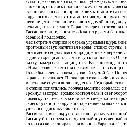
всякий раз боязливо вздрагивал, убеждаясь, что она
спокойно, осталось пройти совсем немного. Совсе
остановился из давно привыкших к темноте газ пот
вдруг осознал, что в этом мире никому не нужен, чт
него нет, что если он не вернется домой, ни одна д
руками, тихо заскулил. Баран смотрел на хозяина и 
Гассан всхлипнул, нежно обхватил руками барашка 
бараньей поддержке.
Лес встретил старика и барана угрюмым шуршание
протяжный звук натягивал нервы, словно струны, за
они вместе скорым шагом продирались к деревне… 
седой с горящими глазами и зубастой пастью. Огро
палку, намереваясь защищаться. Волк неожиданно
- Н-да человече, сегодня не твоя ночь. То вампир на
Голос был очень знаком, суровый густой бас. Но че
барашка и решился. Палка приласкала обороняя меж
мгновенье спустя вновь поднялся. Недобрый оскал
и старик попятились, горячая молитва сорвалась с
Грохнул выстрел, громко костеря белый свет оборот
ломая кусты, неслась все та же жизнерадостная тр
своего бугаистого друга и старательно вглядывалс
унеслись вдогонку оборотню.
Рассветало, все вокруг заволокло густым молочно-
Гассану было плевать измученный и утомленный он 
волоча а скорее опираясь на верного барашка. Свет