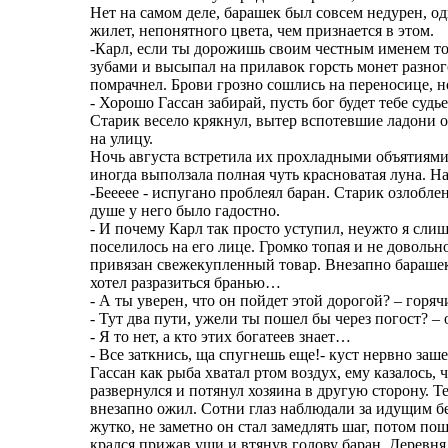
Нет на самом деле, барашек был совсем недурен, о
жилет, непонятного цвета, чем признается в этом.
-Карл, если ты дорожишь своим честным именем т
зубами и высыпал на прилавок горсть монет разног
помрачнел. Брови грозно сошлись на переносице, н
- Хорошо Гассан забирай, пусть бог будет тебе судье
Старик весело крякнул, вытер вспотевшие ладони о
на улицу.
Ночь августа встретила их прохладными объятиями,
иногда выползала полная чуть красноватая луна. Н
-Беееее - испугано проблеял баран. Старик озлобл
душе у него было гадостно.
- И почему Карл так просто уступил, неужто я слиш
поселилось на его лице. Громко топая и не довольн
привязан свежекупленный товар. Внезапно барашек 
хотел разразиться бранью…
- А ты уверен, что он пойдет этой дорогой? – горяч
- Тут два пути, ужели ты пошел бы через погост? –
- Я то нет, а кто этих богатеев знает…
- Все заткнись, ща спугнешь еще!- куст нервно заш
Гассан как рыба хватал ртом воздух, ему казалось, 
развернулся и потянул хозяина в другую сторону. Т
внезапно ожил. Сотни глаз наблюдали за идущим бе
жутко, не заметно он стал замедлять шаг, потом по
крался прижав уши и втянув голову баран. Деревня 