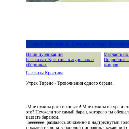
Главная
Регистрация
Добавить рассказ
Редактиро
Наши публикации
Матчасть по
Рассказы с Креатива в журналах и
Подробные 
сборниках
жанров
Рассказы Креатива
Утрек Тирэно - Треволнения одного барана.
-Мне нужны рога и копыта! Мне нужны шкура и сто
это? Неужели тот самый баран, которого ты обещал
назвать бараном.
-Беееееее- раздалось обиженно и надтреснутый гол
похожей на лопату бородой поправил, съехавший с 