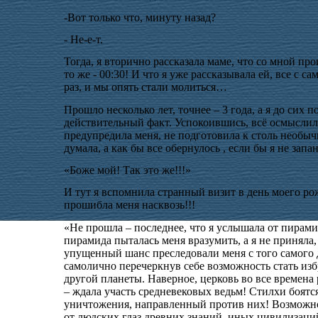
-Вот только что, минуту назад?
- Не-е-т.
Тогда, я вторично рассказала маме, что со мной пр
то же - 00:30! И что я уже рассказывала ей, все с 
раз, и мы опять стали молиться…
Прошло несколько лет, точнее – 3 года, а я до сих п
действительный факт. Успокоившись, всё осмыслила
предупредила меня, не подготовила к столь необыч
думала, а как бы все обернулось , если бы я не запа
«Боже мой! Так это же!!!»
И тут я вспомнила странный визит в день моего ро
прошибла меня насквозь!!!
«Не прошла – последнее, что я услышала от пирамид
пирамида пыталась меня вразумить, а я не приняла, 
упущенный шанс преследовали меня с того самого дня
самолично перечеркнув себе возможность стать из
другой планеты. Наверное, церковь во все времена 
– ждала участь средневековых ведьм! Стилхи боятс
уничтожения, направленный против них! Возможно 
от людских глаз древних знаний
иных цивилизаций