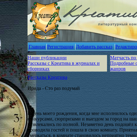
Главная
Регистрация
Добавить рассказ
Редактиро
Наши публикации
Матчасть по
Рассказы с Креатива в журналах и
Подробные 
сборниках
жанров
Рассказы Креатива
Ирида - Сто раз подумай
В день моего рождения, когда мне исполнилось оди
конкурсами, сюрпризами и выездом за город на ш
развлекались по полной. Незаметно день подошёл к 
проводила гостей и пошла в свою комнату. Приятна
смеркаться, в комнате становилось неприятно темно