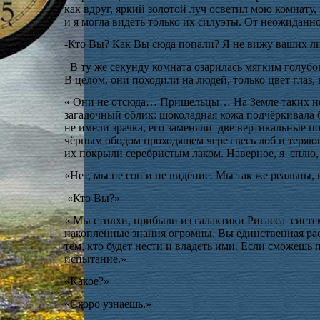
как вдруг, яркий золотой луч осветил мою комнату,
и я могла видеть только их силуэты. От неожиданно
-Кто Вы? Как Вы сюда попали? Я не вижу ваших ли
В ту же секунду комната озарилась мягким голубо
В целом, они походили на людей, только цвет глаз,
« Они не отсюда… Пришельцы… На Земле таких нет
загадочный облик: шоколадная кожа подчёркивала б
не имели зрачка, его заменяли
две вертикальные по
чёрным ободом проходящем через весь лоб и теряющ
их покрыли серебристым лаком. Наверное, я
сплю,
«Нет, мы не сон и не видение. Мы так же реальны,
«Кто Вы?»
« Мы стилхи, прибыли из галактики Ригасса
сист
накопленные знания огромны. Вы единственная рас
тем, кто будет нести и владеть ими. Если сможешь
испытание.»
«Какое?»
«Скоро узнаешь.»