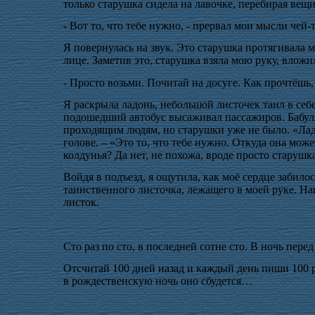
только старушка сидела на лавочке, перебирая вещи
- Вот то, что тебе нужно, - прервал мои мысли чей-т
Я повернулась на звук. Это старушка протягивала 
лице. Заметив это, старушка взяла мою руку, вложи
- Просто возьми. Почитай на досуге. Как прочтёшь,
Я раскрыла ладонь, небольшой листочек таил в себ
подошедший автобус высаживал пассажиров. Бабуля 
проходящим людям, но старушки уже не было. «Ладн
голове. – «Это то, что тебе нужно. Откуда она може
колдунья? Да нет, не похожа, вроде просто старушка
Войдя в подъезд, я ощутила, как моё сердце забило
таинственного листочка, лежащего в моей руке. Нак
листок.
Сто раз по сто, в последней сотне сто. В ночь пер
Отсчитай 100 дней назад и каждый день пиши 100 ра
в рождественскую ночь оно сбудется…