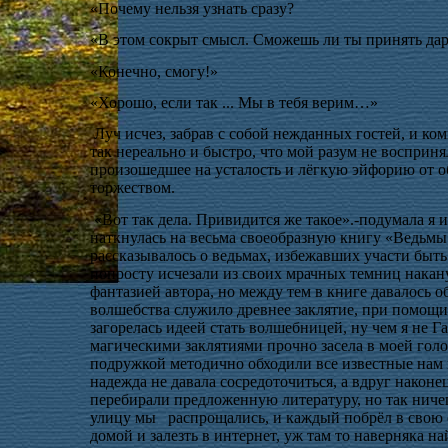
«Почему нельзя узнать сразу?
«В этом сокрыт смысл. Сможешь ли ты принять дар 
«Конечно, смогу!»
«Хорошо, если так ... Мы в тебя верим…»
Луч исчез, забрав с собой нежданных гостей, и ко
так нереально и быстро, что мой разум не восприня
произошедшее на усталость и лёгкую эйфорию от 
торжеством.
«Вот так дела. Привидится же такое».-подумала я и
наткнулась на весьма своеобразную книгу «Ведьмы
рассказывалось о ведьмах, избежавших участи быт
попросту исчезали из своих мрачных темниц накан
фантазией автора, но между тем в книге давалось
волшебства служило древнее заклятие, при помощи
загорелась идеей стать волшебницей, ну чем я не 
магическими заклятиями прочно засела в моей гол
подружкой методично обходили все известные нам м
надежда не давала сосредоточиться, а вдруг наконец
перебирали предложенную литературу, но так ниче
улицу мы
распрощались, и каждый побрёл в свою с
домой и залезть в интернет, уж там то наверняка на