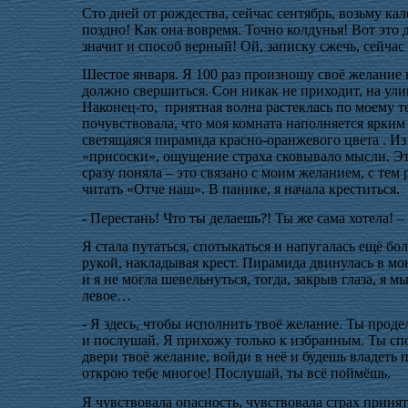
Сто дней от рождества, сейчас сентябрь, возьму к
поздно! Как она вовремя. Точно колдунья! Вот это да
значит и способ верный! Ой, записку сжечь, сейчас 
Шестое января. Я 100 раз произношу своё желание 
должно свершиться. Сон никак не приходит, на ули
Наконец-то,
приятная волна растеклась по моему те
почувствовала, что моя комната наполняется ярким 
светящаяся пирамида красно-оранжевого цвета . Из
«присоски», ощущение страха сковывало мысли. Это
сразу поняла – это связано с моим желанием, с тем
читать «Отче наш». В панике, я начала креститься.
- Перестань! Что ты делаешь?! Ты же сама хотела! –
Я стала путаться, спотыкаться и напугалась ещё бо
рукой, накладывая крест. Пирамида двинулась в мою
и я не могла шевельнуться, тогда, закрыв глаза, я м
левое…
- Я здесь, чтобы исполнить твоё желание. Ты прод
и послушай. Я прихожу только к избранным. Ты спо
двери твоё желание, войди в неё и будешь владеть п
открою тебе многое! Послушай, ты всё поймёшь.
Я чувствовала опасность, чувствовала страх принят