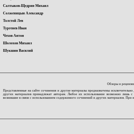
Салтыков-Щедрин Михаил
Солженицын Александр
Толстой Лев
Тургенев Иван
Чехов Антон
Шолохов Михаил
Шукшин Василий
Обзоры и рецензи
Представленные на сайте сочинения и другие материалы предназначены исключительно 
других материалов принадлежат авторам. Любое их использование возможно лишь с со
возникшие в связи с использованием содержимого сочинений и других материалов. При 