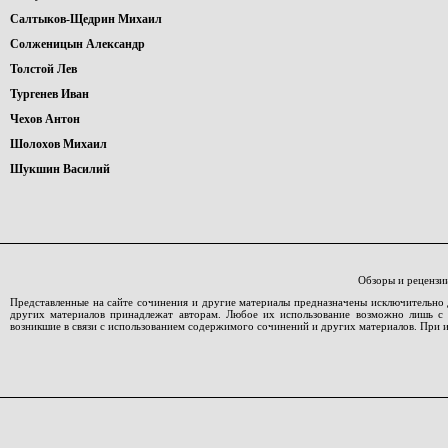
Салтыков-Щедрин Михаил
Солженицын Александр
Толстой Лев
Тургенев Иван
Чехов Антон
Шолохов Михаил
Шукшин Василий
Обзоры и рецензи
Представленные на сайте сочинения и другие материалы предназначены исключительно 
других материалов принадлежат авторам. Любое их использование возможно лишь с со
возникшие в связи с использованием содержимого сочинений и других материалов. При 