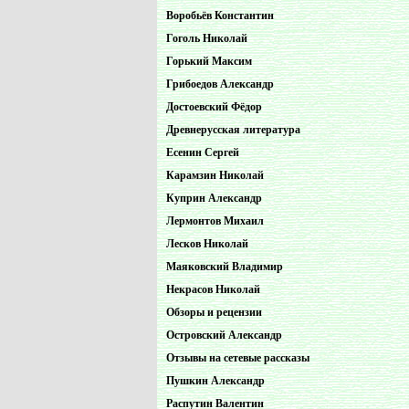
Воробьёв Константин
Гоголь Николай
Горький Максим
Грибоедов Александр
Достоевский Фёдор
Древнерусская литература
Есенин Сергей
Карамзин Николай
Куприн Александр
Лермонтов Михаил
Лесков Николай
Маяковский Владимир
Некрасов Николай
Обзоры и рецензии
Островский Александр
Отзывы на сетевые рассказы
Пушкин Александр
Распутин Валентин