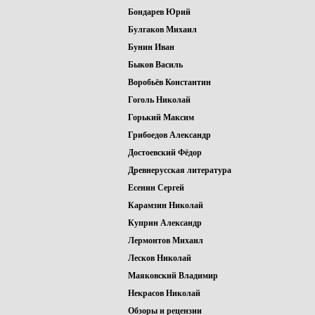
Бондарев Юрий
Булгаков Михаил
Бунин Иван
Быков Василь
Воробьёв Константин
Гоголь Николай
Горький Максим
Грибоедов Александр
Достоевский Фёдор
Древнерусская литература
Есенин Сергей
Карамзин Николай
Куприн Александр
Лермонтов Михаил
Лесков Николай
Маяковский Владимир
Некрасов Николай
Обзоры и рецензии