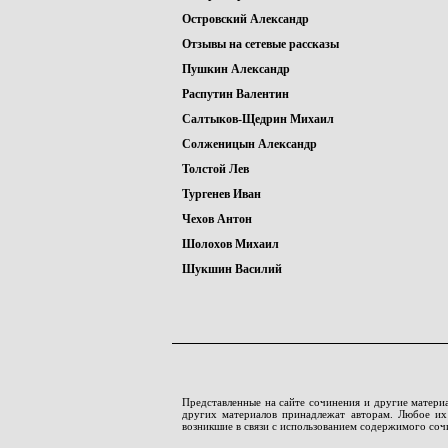
Островский Александр
Отзывы на сетевые рассказы
Пушкин Александр
Распутин Валентин
Салтыков-Щедрин Михаил
Солженицын Александр
Толстой Лев
Тургенев Иван
Чехов Антон
Шолохов Михаил
Шукшин Василий
Представленные на сайте сочинения и другие матери
других материалов принадлежат авторам. Любое их 
возникшие в связи с использованием содержимого соч