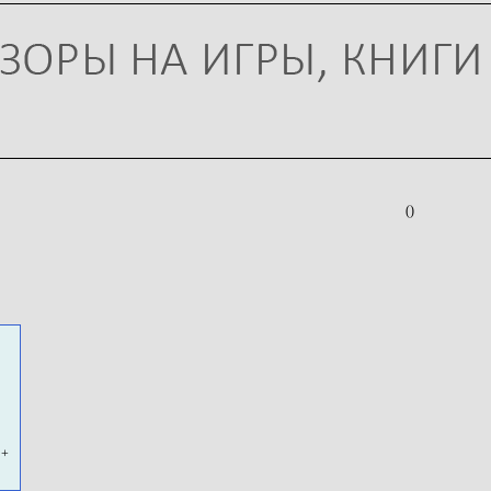
()
 +