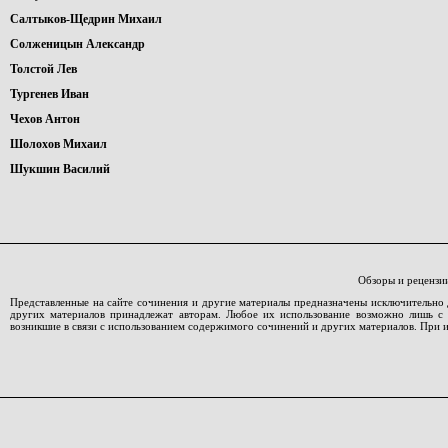
Салтыков-Щедрин Михаил
Солженицын Александр
Толстой Лев
Тургенев Иван
Чехов Антон
Шолохов Михаил
Шукшин Василий
Обзоры и рецензи
Представленные на сайте сочинения и другие материалы предназначены исключительно 
других материалов принадлежат авторам. Любое их использование возможно лишь с со
возникшие в связи с использованием содержимого сочинений и других материалов. При 