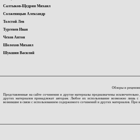
Салтыков-Щедрин Михаил
Солженицын Александр
Толстой Лев
Тургенев Иван
Чехов Антон
Шолохов Михаил
Шукшин Василий
Обзоры и рецензи
Представленные на сайте сочинения и другие материалы предназначены исключительно 
других материалов принадлежат авторам. Любое их использование возможно лишь с со
возникшие в связи с использованием содержимого сочинений и других материалов. При 