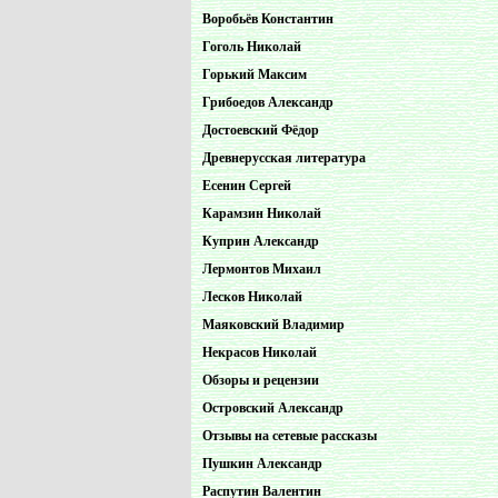
Воробьёв Константин
Гоголь Николай
Горький Максим
Грибоедов Александр
Достоевский Фёдор
Древнерусская литература
Есенин Сергей
Карамзин Николай
Куприн Александр
Лермонтов Михаил
Лесков Николай
Маяковский Владимир
Некрасов Николай
Обзоры и рецензии
Островский Александр
Отзывы на сетевые рассказы
Пушкин Александр
Распутин Валентин