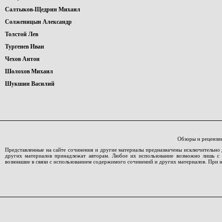
Салтыков-Щедрин Михаил
Солженицын Александр
Толстой Лев
Тургенев Иван
Чехов Антон
Шолохов Михаил
Шукшин Василий
Обзоры и рецензи
Представленные на сайте сочинения и другие материалы предназначены исключительно 
других материалов принадлежат авторам. Любое их использование возможно лишь с со
возникшие в связи с использованием содержимого сочинений и других материалов. При 